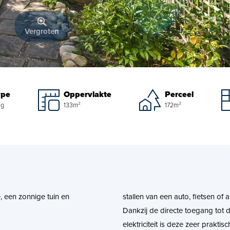
Vergroten
ype
Oppervlakte
Perceel
ng
133m²
172m²
, een zonnige tuin en
stallen van een auto, fietsen of 
Dankzij de directe toegang tot 
elektriciteit is deze zeer praktisc