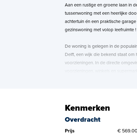
Aan een rustige en groene laan in d
tussenwoning met een heerlijke doo
achtertuin én een praktische garage 
gezinswoning met volop leefruimte !
De woning is gelegen in de populair
Delft, een wijk die bekend staat om
voorzieningen. In de directe omgevin
voorzieningen, winkels en supermar
dagelijkse boodschappen eenvoudig t
kunt.
Daarnaast beschikt de wijk over me
Kenmerken
middelbare scholen, wat het een aan
Overdracht
gezinnen. Ook zijn er diverse sportv
sportverenigingen en de golfbaan, 
Prijs
€ 569.00