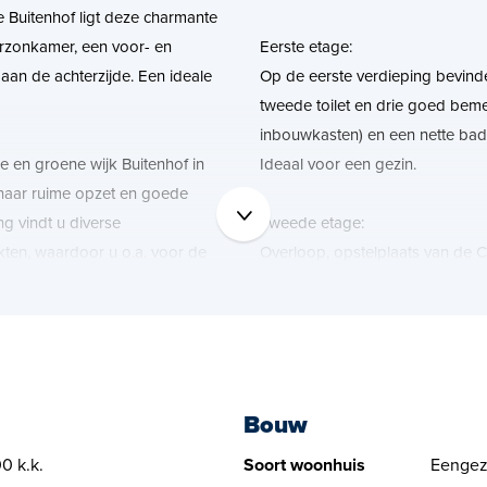
e Buitenhof ligt deze charmante
rzonkamer, een voor- en
Eerste etage:
aan de achterzijde. Een ideale
Op de eerste verdieping bevinde
tweede toilet en drie goed beme
inbouwkasten) en een nette bad
e en groene wijk Buitenhof in
Ideaal voor een gezin.
 haar ruime opzet en goede
g vindt u diverse
Tweede etage:
kten, waardoor u o.a. voor de
Overloop, opstelplaats van de CV
e voet of met de fiets terecht
2019). Een ruime slaapkamer me
extra licht en ruimte. Momenteel 
slaapkamer, maar dankzij de ro
erdere basisscholen en
hier twee aparte (slaap)kamers t
trekkelijke locatie maakt voor
Bouw
oorzieningen, zoals
Kortom: een fijne, ruime woning
evenals recreatiemogelijkheden
met volop mogelijkheden om het 
0 k.k.
Soort woonhuis
Eengez