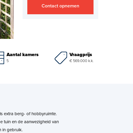
Contact opnemen
Vraagprijs
Aantal kamers
€ 569.000 k.k.
5
als extra berg- of hobbyruimte.
de tuin en de aanwezigheid van
h in gebruik.