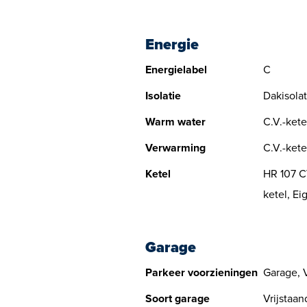
De garage, inclusief elektrische deu
het perceel met de deur aan het Grab
Energie
Energielabel
C
Isolatie
Dakisolat
Warm water
C.V.-kete
Verwarming
C.V.-kete
Ketel
HR 107 C
ketel, E
Garage
Parkeer voorzieningen
Garage, V
Soort garage
Vrijstaan