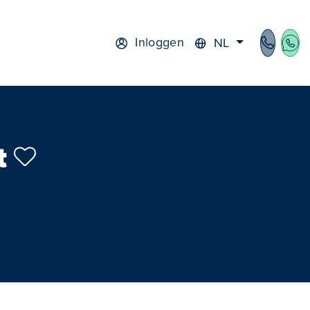
Inloggen
NL
ft
cht