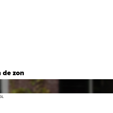
n de zon
GL