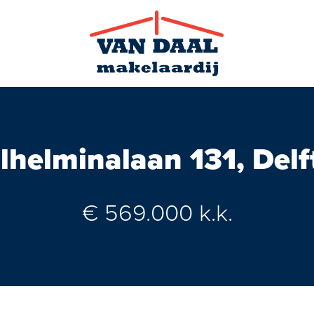
lhelminalaan 131, Del
Zoekopdra
€ 569.000 k.k.
Nieuws