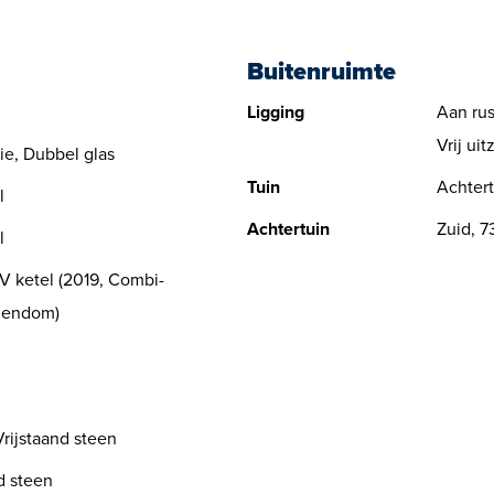
r, gelegen aan de achterzijde van
Een NVM Aankoopmakelaar bespaa
ijnhof, is perfect voor het
Buitenruimte
Ligging
Aan rus
Vrij uit
ie, Dubbel glas
Tuin
Achtert
l
Achtertuin
Zuid, 
l
V ketel (2019, Combi-
igendom)
rijstaand steen
d steen