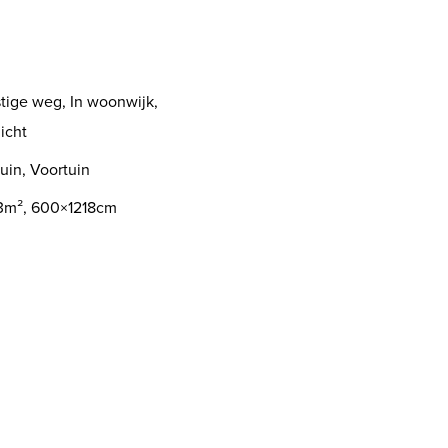
rt je tijd, geld en zorgen.
tige weg, In woonwijk,
zicht
uin, Voortuin
73m², 600×1218cm