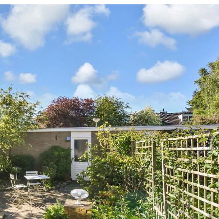
nbod
Contact
svesting
aal
Vestiging Delft
Vestigin
advies
el