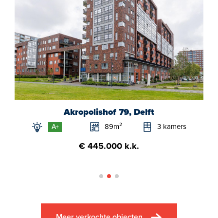
Akropolishof 79, Delft
89m²
3 kamers
A+
€ 445.000 k.k.
Meer verkochte objecten