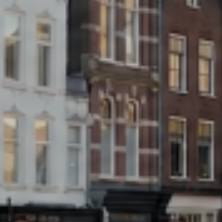
Open huizen
Baerz & Co
Aangekocht
Diensten
Huis verkopen
Huis kopen
Exclusief wonen
Bedrijfshuisvesting
Taxaties
Verhuren