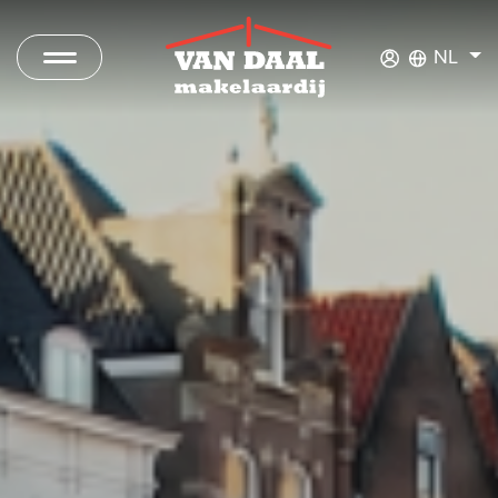
NL
Aanbod
Te koop
Te huur
Verkocht
Verhuurd
Nieuwbouwprojecten
Bedrijfsaanbod