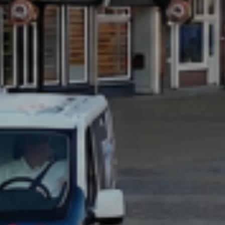
Aankoopmakelaar nieuwbouw
Hypotheekadvies
Projectadvies
Energielabel
Over ons
Ons Team
Over Van Daal
Klantbeoordelingen
Vacatures