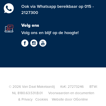
Aankoopmakelaar nieuwbouw
Ook via Whatsapp bereikbaar op 015 -
2127300
Hypotheekadvies
Volg ons
Projectadvies
Volg ons en blijf op de hoogte!
Energielabel
Over ons
Ons Team
Over Van Daal
Klantbeoordelingen
© 2026 Van Daal Makelaardij KvK: 27273246 BTW:
NL 8180.63.531.B.01
Voorwaarden en documenten
Vacatures
&
Privacy
Cookies
Website door OGonline