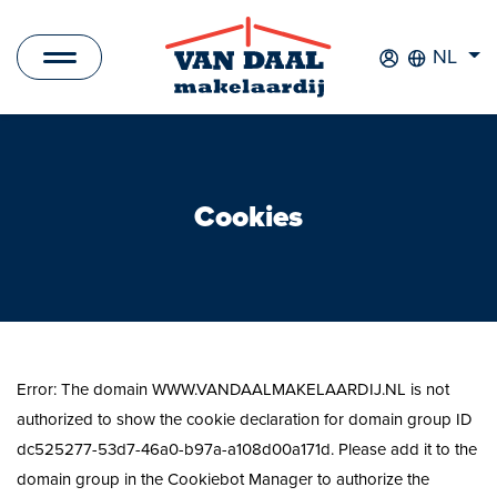
NL
Aanbod
Te koop
Cookies
Te huur
Verkocht
Verhuurd
Error: The domain WWW.VANDAALMAKELAARDIJ.NL is not
Nieuwbouwprojecten
authorized to show the cookie declaration for domain group ID
dc525277-53d7-46a0-b97a-a108d00a171d. Please add it to the
Bedrijfsaanbod
domain group in the Cookiebot Manager to authorize the