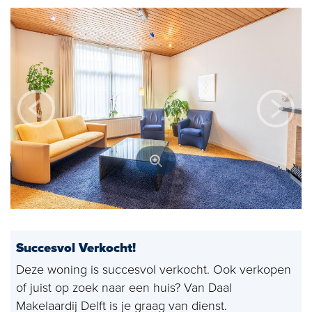
Open huizen
Baerz & Co
Aangekocht
Diensten
Huis verkopen
Huis kopen
Exclusief wonen
Bedrijfshuisvesting
Succesvol Verkocht!
Taxaties
Deze woning is succesvol verkocht. Ook verkopen
of juist op zoek naar een huis? Van Daal
Verhuren
Makelaardij Delft is je graag van dienst.