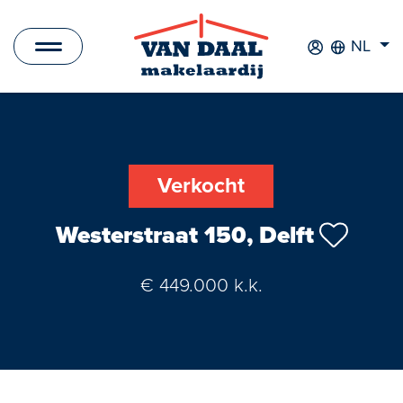
NL
Aanbod
Te koop
Verkocht
Te huur
Westerstraat 150, Delft
Verkocht
€ 449.000 k.k.
Verhuurd
Nieuwbouwprojecten
Bedrijfsaanbod