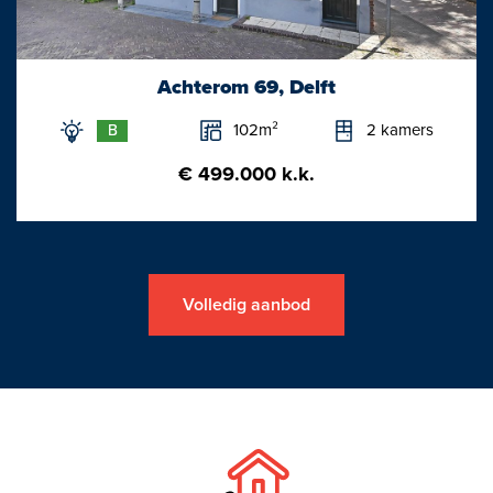
- De stahoogte van de 2e verdieping (overloop en slaapkamer)
bedraagt ca. 1,91m.
- Gebruikersoppervlakte (wonen ca. 92m2 + zolderetage ca.
Achterom 69, Delft
16m2) ca. 108m2.
102m²
2 kamers
B
Deze informatie is een uitnodiging tot het doen van een bod/aan
€ 499.000 k.k.
onvolkomenheden in de vermelde gegevens kunnen geen
rechten worden ontleend/maten zijn indicatief.
Oplevering in overleg
Volledig aanbod