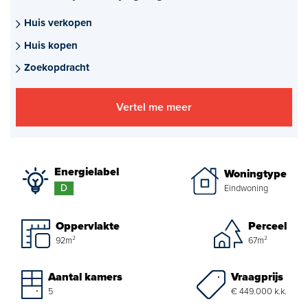
Aankoopmakelaar nieuwbouw
Huis verkopen
Huis kopen
Hypotheekadvies
Zoekopdracht
Projectadvies
Vertel me meer
Energielabel
Over ons
Energielabel
Woningtype
Ons Team
D
Eindwoning
Over Van Daal
Oppervlakte
Perceel
92m²
67m²
Klantbeoordelingen
Vacatures
Vraagprijs
Aantal kamers
€ 449.000 k.k.
5