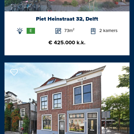
Slaapkamer: ca. 3.10x4.15/2.48m
Bergkamer: ca. 3.06x3.01m
Piet Heinstraat 32, Delft
73m²
2 kamers
E
Bijzonderheden/Kenmerken:
- Unieke stadswoning met alle comfort en mogelijkheden om
€ 425.000 k.k.
inwendig op te knappen.
- Gewild stukje Westerkwartier, op steenworp afstand van
station en centrum Delft.
- Voorzijde van de woning heeft een zeer karakteristieke
voorgevel met knipvoeg.
- Er zal een niet-bewoners, materialen- en ouderdomsclausule
worden opgenomen.
- Er is geen vragenlijst bij verkoop van een woning (Deel B)
beschikbaar.
- Energielabel D. Eigen grond. Grotendeels houten kozijnen met
dubbele beglazing.