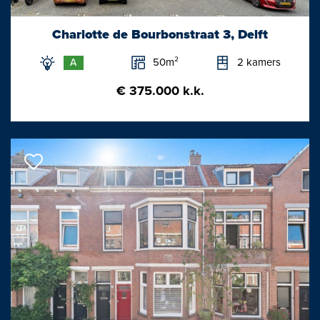
Kortom, een ideaal en heerlijk licht woonhuis met ontzettend veel
Charlotte de Bourbonstraat 3, Delft
potentie, waar je absoluut een prachtig paleisje van kan maken!
50m²
2 kamers
A
Van deze woning is een unieke woningwebsite beschikbaar.
€ 375.000 k.k.
Download op Funda de brochure voor de link naar de website
waar je alle gegevens en meer informatie van deze woning kunt
vinden.
Afmetingen:
Voorkamer: ca. 4.88x3.12m
Achterkamer: ca. 4.95x3.12/2.26m
Keuken: ca. 3.00x2.20m
Patio/plaats: ca. 4.14x1.93m
Woon/slaapkamer: ca. 4.20x4.07m
Eetkeuken: ca. 4.13x2.76m
Slaapkamer: ca. 2.33x2.05m