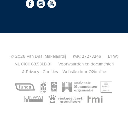
© 2026 Van Daal Makelaardij KvK: 27273246 BTW:
NL 8180.63.531.B.01
Voorwaarden en documenten
&
Privacy
Cookies
Website door OGonline