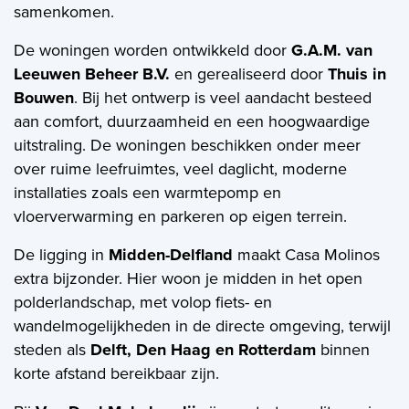
samenkomen.
Aankoopmakelaar nieuwbouw
De woningen worden ontwikkeld door
G.A.M. van
Hypotheekadvies
Leeuwen Beheer B.V.
en gerealiseerd door
Thuis in
Bouwen
. Bij het ontwerp is veel aandacht besteed
Projectadvies
aan comfort, duurzaamheid en een hoogwaardige
Energielabel
uitstraling. De woningen beschikken onder meer
over ruime leefruimtes, veel daglicht, moderne
installaties zoals een warmtepomp en
Over ons
vloerverwarming en parkeren op eigen terrein.
Ons Team
De ligging in
Midden-Delfland
maakt Casa Molinos
extra bijzonder. Hier woon je midden in het open
Over Van Daal
polderlandschap, met volop fiets- en
wandelmogelijkheden in de directe omgeving, terwijl
Klantbeoordelingen
steden als
Delft, Den Haag en Rotterdam
binnen
Vacatures
korte afstand bereikbaar zijn.