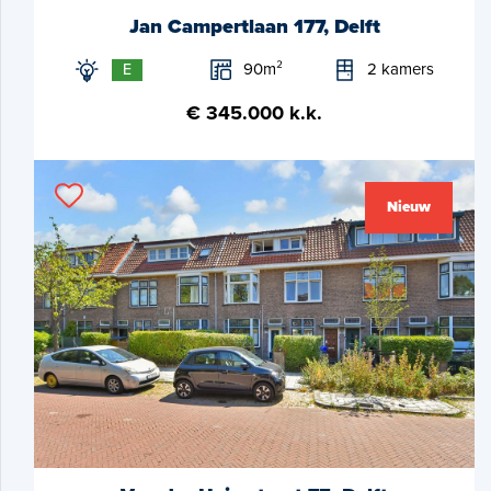
Jan Campertlaan 177, Delft
90m²
2 kamers
E
€ 345.000 k.k.
Nieuw