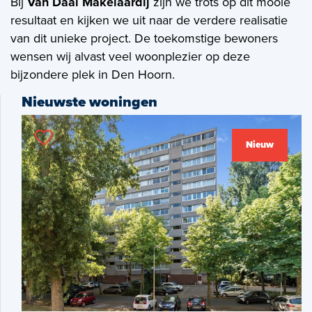
Bij
Van Daal Makelaardij
zijn we trots op dit mooie
Zoekopdracht
resultaat en kijken we uit naar de verdere realisatie
van dit unieke project. De toekomstige bewoners
wensen wij alvast veel woonplezier op deze
Nieuws
bijzondere plek in Den Hoorn.
Nieuwste woningen
Contact
Nieuw