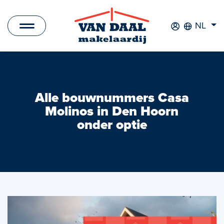
NL
Aanbod
Te koop
Alle bouwnummers Casa
Molinos in Den Hoorn
Te huur
onder optie
Verkocht
Verhuurd
Nieuwbouwprojecten
Bedrijfsaanbod