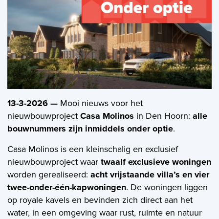
Open huizen
Baerz & Co
Aangekocht
Diensten
Huis verkopen
13-3-2026 —
Mooi nieuws voor het
nieuwbouwproject
Casa Molinos
in Den Hoorn:
alle
Huis kopen
bouwnummers zijn inmiddels onder optie
.
Exclusief wonen
Casa Molinos is een kleinschalig en exclusief
nieuwbouwproject waar
twaalf exclusieve woningen
Bedrijfshuisvesting
worden gerealiseerd:
acht vrijstaande villa’s en vier
twee-onder-één-kapwoningen
. De woningen liggen
Taxaties
op royale kavels en bevinden zich direct aan het
Verhuren
water, in een omgeving waar rust, ruimte en natuur