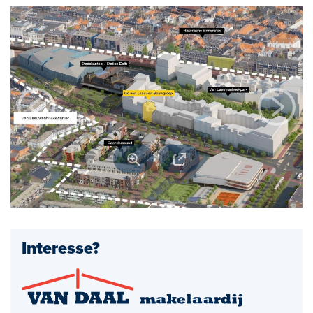
Open huizen
Baerz & Co
Aangekocht
Diensten
Huis verkopen
Huis kopen
Exclusief wonen
Bedrijfshuisvesting
Interesse?
Taxaties
Verhuren