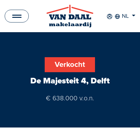
NL
Aanbod
Te koop
Verkocht
Te huur
De Majesteit 4, Delft
Verkocht
€ 638.000 v.o.n.
Verhuurd
Nieuwbouwprojecten
Bedrijfsaanbod