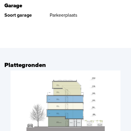
Garage
Soort garage
Parkeerplaats
Plattegronden
vorige
volg