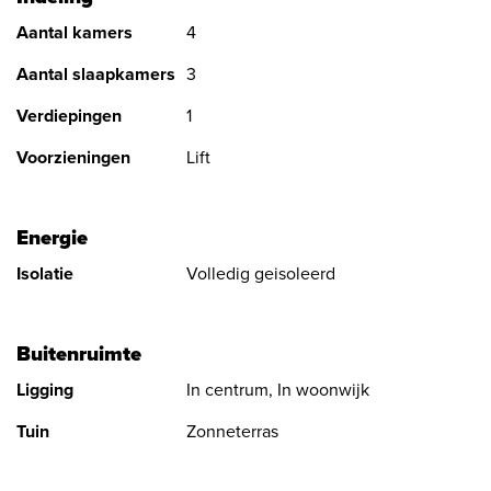
Aantal kamers
4
Verkoopprijs : € 638.000,- von
Aantal slaapkamers
3
Parkeerplaats: € 22.000,- von
Verdiepingen
1
INFO
Voorzieningen
Lift
Voor informatie kunt u terecht op telefoonnummer 015-2127300
of per email:
nieuwbouw@vandaalmakelaardij.nl
Energie
Isolatie
Volledig geisoleerd
Buitenruimte
Ligging
In centrum, In woonwijk
Tuin
Zonneterras