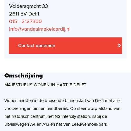
Voldersgracht 33
Aankoopmakelaar nieuwbouw
2611 EV Delft
Hypotheekadvies
015 - 2127300
info@vandaalmakelaardij.nl
Projectadvies
Energielabel
Contact opnemen
Over ons
Omschrijving
Ons Team
MAJESTUEUS WONEN IN HARTJE DELFT
Over Van Daal
Wonen midden in de bruisende binnenstad van Delft met alle
Klantbeoordelingen
voorzieningen binnen handbereik. Op steenworp afstand van
het historisch centrum, het NS intercity station, nabij de
Vacatures
uitvalswegen A4 en A13 en het Van Leeuwenhoekpark.