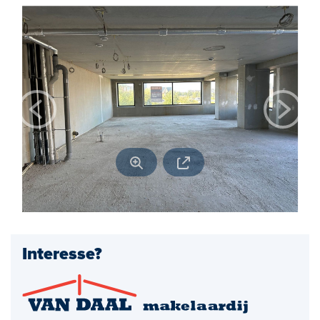
Open huizen
Baerz & Co
Aangekocht
Diensten
Huis verkopen
Huis kopen
Exclusief wonen
Bedrijfshuisvesting
Interesse?
Taxaties
Verhuren