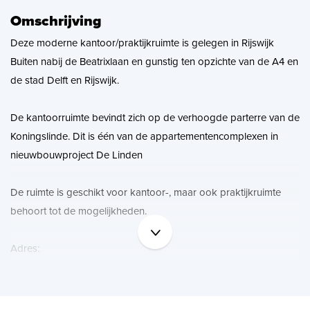
Zoekopdracht
Omschrijving
Deze moderne kantoor/praktijkruimte is gelegen in Rijswijk
Nieuws
Buiten nabij de Beatrixlaan en gunstig ten opzichte van de A4 en
de stad Delft en Rijswijk.
Contact
De kantoorruimte bevindt zich op de verhoogde parterre van de
Koningslinde. Dit is één van de appartementencomplexen in
nieuwbouwproject De Linden
De ruimte is geschikt voor kantoor-, maar ook praktijkruimte
behoort tot de mogelijkheden.
Adres:
Heemraadstraat 4
2288 GX Rijswijk