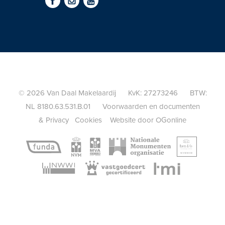
© 2026 Van Daal Makelaardij KvK: 27273246 BTW:
NL 8180.63.531.B.01
Voorwaarden en documenten
&
Privacy
Cookies
Website door OGonline