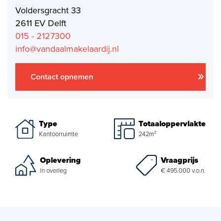
Voldersgracht 33
Aankoopmakelaar nieuwbouw
2611 EV Delft
Hypotheekadvies
015 - 2127300
info@vandaalmakelaardij.nl
Projectadvies
Energielabel
Contact opnemen
Over ons
Type
Totaaloppervlakte
Ons Team
Kantoorruimte
242m²
Over Van Daal
Vraagprijs
Oplevering
€ 495.000 v.o.n.
in overleg
Klantbeoordelingen
Vacatures