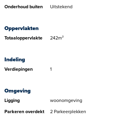
€ 495.000,-- Vrij Op Naam exclusief btw.
Onderhoud buiten
Uitstekend
Servicekosten:
€ 628,-- per maand conform de huidige begroting.
Oppervlakten
Totaaloppervlakte
242m²
Alle door ons verstrekte informatie is geheel vrijblijvend.
Ondanks de zorg die wij aan de informatie besteed hebben,
aanvaarden wij geen aansprakelijkheid voor schade als gevolg
Indeling
van onvolledigheid, actualiteit of onjuistheid.
Verdiepingen
1
Bovenstaande informatie mag niet worden beschouwd als een
aanbieding of offerte.
Omgeving
Ligging
woonomgeving
Parkeren overdekt
2 Parkeerplekken