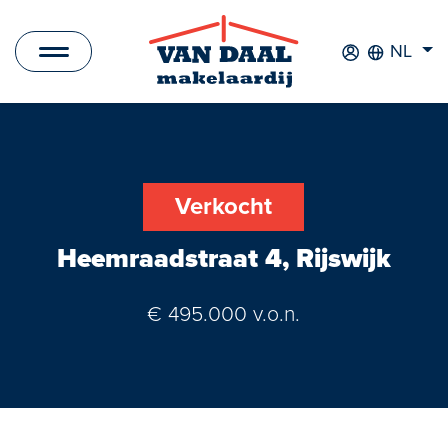
NL
Aanbod
Te koop
Verkocht
Te huur
Heemraadstraat 4, Rijswijk
Verkocht
€ 495.000 v.o.n.
Verhuurd
Nieuwbouwprojecten
Bedrijfsaanbod