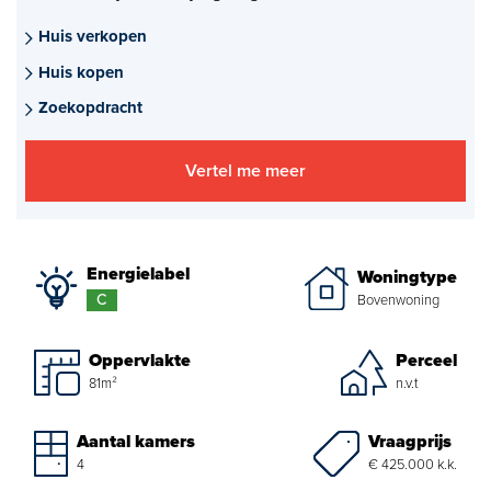
Aankoopmakelaar nieuwbouw
Huis verkopen
Huis kopen
Hypotheekadvies
Zoekopdracht
Projectadvies
Vertel me meer
Energielabel
Over ons
Energielabel
Woningtype
Ons Team
C
Bovenwoning
Over Van Daal
Oppervlakte
Perceel
81m²
n.v.t
Klantbeoordelingen
Vacatures
Vraagprijs
Aantal kamers
€ 425.000 k.k.
4