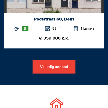
opstalverzekering.
- Gezien bouwjaar materialen- en ouderdomsclausule van
toepassing.
Pootstraat 60, Delft
- Westvest Notarissen zal worden gebruikt als projectnotaris.
- Energielabel C. Bouwjaar ca. 1895. Gelegen op eigen grond.
53m²
1 kamers
B
- Gebruikersoppervlakte (wonen ca. 76m2 + vide ca. 5m2) ca.
€ 359.000 k.k.
81m2.
Deze informatie is een uitnodiging tot het doen van een bod/aan
onvolkomenheden in de vermelde gegevens kunnen geen
Volledig aanbod
rechten worden ontleend/maten zijn indicatief.
Oplevering in overleg