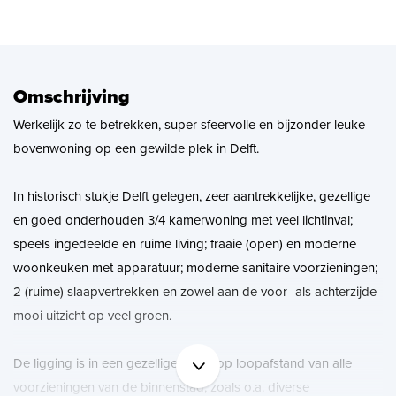
Zoekopdracht
Nieuws
Omschrijving
Werkelijk zo te betrekken, super sfeervolle en bijzonder leuke
Contact
bovenwoning op een gewilde plek in Delft.
In historisch stukje Delft gelegen, zeer aantrekkelijke, gezellige
en goed onderhouden 3/4 kamerwoning met veel lichtinval;
speels ingedeelde en ruime living; fraaie (open) en moderne
woonkeuken met apparatuur; moderne sanitaire voorzieningen;
2 (ruime) slaapvertrekken en zowel aan de voor- als achterzijde
mooi uitzicht op veel groen.
De ligging is in een gezellige straat op loopafstand van alle
voorzieningen van de binnenstad, zoals o.a. diverse