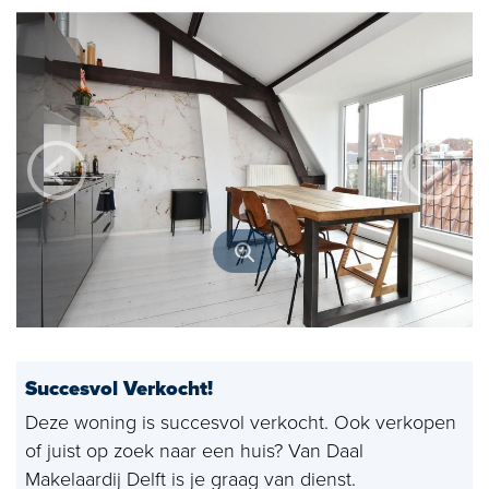
Open huizen
Baerz & Co
Aangekocht
Diensten
Huis verkopen
Huis kopen
Exclusief wonen
Bedrijfshuisvesting
Succesvol Verkocht!
Taxaties
Deze woning is succesvol verkocht. Ook verkopen
of juist op zoek naar een huis? Van Daal
Verhuren
Makelaardij Delft is je graag van dienst.