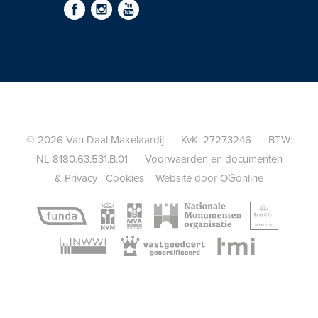
© 2026 Van Daal Makelaardij KvK: 27273246 BTW:
NL 8180.63.531.B.01
Voorwaarden en documenten
&
Privacy
Cookies
Website door OGonline