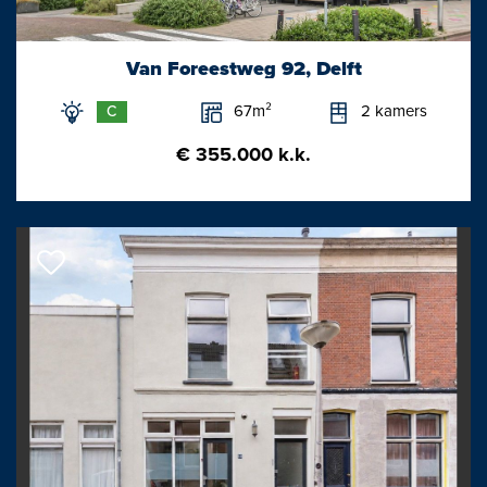
Badkamer: 3.15x1.84/1.44m
Woonkamer: 6.54x3.09m
Van Foreestweg 92, Delft
Slaapkamer: 3.04x2.73m
67m²
2 kamers
C
Woonkeuken: 5.28x4.18m
Zolder/loft: 3.28x2.48m
€ 355.000 k.k.
Bijzonderheden / kenmerken:
- Ideaal en zo te betrekken bovenhuis die je absoluut moet zien.
- Fantastische plek om te wonen met een karakteristieke
voorgevel.
- De gehele woning is voorzien van fraaie houten vloerdelen.
- Rondom houten kozijnen met dubbele beglazing aanwezig.
- Verwarming/warmwater middels Remeha (combi) CV-ketel.
- Zowel aan de voor- als achterzijde is er een Frans balkon
aanwezig.
- Kvk inschrijving beschikbaar alsmede collectieve