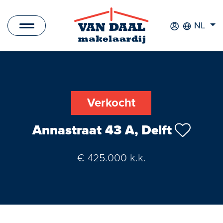
NL
Aanbod
Te koop
Verkocht
Te huur
Annastraat 43 A, Delft
Verkocht
€ 425.000 k.k.
Verhuurd
Nieuwbouwprojecten
Bedrijfsaanbod