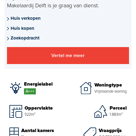
Makelaardij Delft is je graag van dienst.
Aankoopmakelaar nieuwbouw
Huis verkopen
Hypotheekadvies
Huis kopen
Projectadvies
Zoekopdracht
Energielabel
Vertel me meer
Over ons
Ons Team
Energielabel
Woningtype
A+++
Vrijstaande woning
Over Van Daal
Oppervlakte
Perceel
Klantbeoordelingen
522m²
1.883m²
Vacatures
Vraagprijs
Aantal kamers