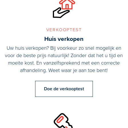
1a) te bereiken middels een tussendeur.
Tweede verdieping
De vlizotrap biedt toegang tot deze nog vrij indeelbare zeer
verkooptest
royale zolderberging met een nokhoogte van 3 meter en een
Huis verkopen
woonoppervlakte van 33 m2. De zolder is voorzien van 2
Uw huis verkopen? Bij voorkeur zo snel mogelijk en
dakramen en 2 ronde gevelramen.
voor de beste prijs natuurlijk! Zonder dat het u tijd en
moeite kost. En vanzelfsprekend met een correcte
Woonhuis (Sionsweg 1a)
afhandeling. Weet waar je aan toe bent!
Begane grond
Doe de verkooptest
Fraaie voortuin met 3 privé parkeerplaatsen.
Entree, ruime vestibule/vide met toilet, meterkast en trappenhuis
naar de eerste etage. De vestibule biedt toegang tot een aparte
werkkamer (12 m2) en de grote bijkeuken (15 m2) met aparte
douchecabine en buitendeur. De sfeervolle woonkamer/keuken