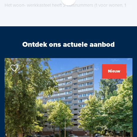
Het woon- werkkasteel heeft 2 huisnummers (1 voor wonen, 1
voor bedrijf) met beiden een aparte entree en meterkast, maar is
door tussendeuren wel aan elkaar verbonden en over en weer
toegankelijk.
Ideaal voor ondernemen aan huis en wonen en werken te
Ontdek ons actuele aanbod
combineren.
De begane grond heeft een vrije verdiepingshoogte van 2.94m.
Nieuw
‘De Buytenplaets’, zoals het pand bekend staat, is gebouwd in
2018 als woonhuis met aangrenzend het gezellige restaurant en
daarboven op de eerste verdieping een bed and breakfast met
drie kamers.
Er kan een restaurant geëxploiteerd worden met een
bedrijfsvloeroppervlak van max. 250 m2 (inclusief