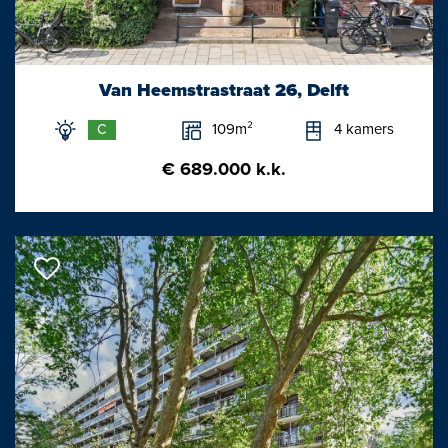
meterkast en trappenhuis naar de eerste verdieping. De
ontvangsthal biedt toegang tot de toiletruimte met 3 toiletten en
dubbele wastafel, aparte toiletruimte voor mindervaliden met
Van Heemstrastraat 26, Delft
wastafel. Tevens bereik je hier de mice-en-place keuken.
109m²
4 kamers
C
Het sfeervolle restaurant van circa 60 m2 met thans ruim 40
€ 689.000 k.k.
zitplaatsen is voorzien van een fraaie Engelse Pub baropstelling
en openslaande elektrische deuren naar de veranda en
buitenterrassen. De horecakeuken (26,5 m2) is efficiënt
ingedeeld met een koude- en warme kant, spoelruimte en
koelcel en heeft ook openslaande elektrische deuren naar het
terras. Vanuit de horecakeuken is tevens het woongedeelte
(huisnummer 1a) te bereiken middels een tussendeur.
De veranda (overdekt terras) is 40 m2 met thans 25 zitplaatsen.
De fraai aangelegde zeer grote terrastuin, met o.a. gemetselde
plantenbakken, vijvers en speeltuin, mag thans voor 91 m2