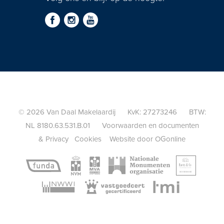
- Rondom voorzien van onderhoudsarme aanlegsteigers;
- Eigen parkeerterrein met 20 parkeerplaatsen;
- Eigen trottoir over gehele voorzijde van het perceel;
- Energielabel A+++;
- Verwarming (en koeling) middels grondwater warmtepomp,
LTV vloerverwarming per ruimte in te regelen, warm water
middels CV-ketel en warmwaterboilers;
- Restaurant en B&B beschikken over een hydrofoor
(waterdrukverhogingsinstallatie) en wateronthardingsinstallatie;
© 2026 Van Daal Makelaardij KvK: 27273246 BTW:
- Grote vrijstaande houten tuinschuur (16 m2);
NL 8180.63.531.B.01
Voorwaarden en documenten
- Elektrische dubbele toegangspoort met gemetselde
&
Privacy
Cookies
Website door OGonline
kolommen;
- Gemetselde plantenbakken en vijvers;
- De gehele buitenruimte, inclusief parkeerterrein, is voorzien van
een besproeiingsinstallatie en druppelslangen om alle
beplanting water te kunnen geven vanuit het aanliggende
slootwater met pomp;