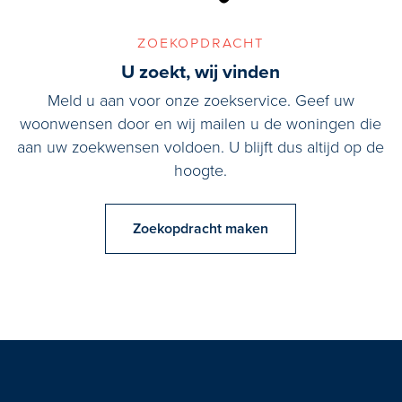
m2) en eigen fraaie badkamer (8 m2). De badkamer heeft een
dubbele inloopdouche, dubbele wastafel en toilet. De overloop
zoekopdracht
biedt ook toegang tot de aparte technische- en wasruimte (16
U zoekt, wij vinden
m2), waar zich de aansluitingen voor de wasmachines/drogers
Meld u aan voor onze zoekservice. Geef uw
bevinden en de warmtepompboilers en CV-ketel. De ruimte
woonwensen door en wij mailen u de woningen die
wordt gedeeld met huisnummer 1. Vanuit deze ruimte is tevens
aan uw zoekwensen voldoen. U blijft dus altijd op de
het bedrijfsgedeelte (huisnummer 1) te bereiken middels een
hoogte.
tussendeur.
Zoekopdracht maken
Tweede verdieping
De vaste trap biedt toegang tot deze nog vrij indeelbare
multifunctionele zeer royale kapverdieping (67 m2
woonvloeroppervlak) met een nokhoogte van 3,5 meter. De
zolder heeft een wastafel, 4 dakramen en een rond gevelraam.
Parkeerterrein
Fraai aangelegd ruim parkeerterrein (ca. 510 m2) met totaal 20