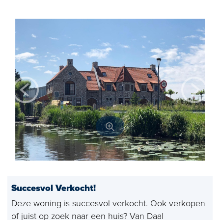
Open huizen
Baerz & Co
Aangekocht
Diensten
Huis verkopen
Huis kopen
Exclusief wonen
Bedrijfshuisvesting
Succesvol Verkocht!
Taxaties
Deze woning is succesvol verkocht. Ook verkopen
Verhuren
of juist op zoek naar een huis? Van Daal