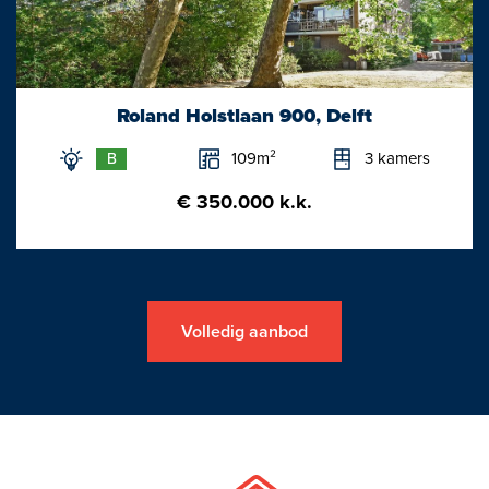
ingedeeld worden met tafels en stoelen, wat neerkomt op zo’n
75 zitplaatsen. Varende passanten die het restaurant willen
bezoeken kunnen gebruik maken van de aanwezige
aanlegsteigers rondom het terras.
Roland Holstlaan 900, Delft
Eerste verdieping
109m²
3 kamers
B
Ruime overloop/vide met vlieringtrap naar de zeer ruime
€ 350.000 k.k.
zolderberging. Aangrenzend bevinden zich 3 royale
tweepersoons bedandbreakfastkamers van ieder ca. 15 m2. De
kamers hebben ieder een eigen aparte badkamer
van zo'n 3 m2 die is voorzien van een douche, wastafel en toilet.
Volledig aanbod
De overloop biedt ook toegang tot de aparte technische- en
wasruimte (16 m2), waar zich de aansluitingen voor de
wasmachines/drogers bevinden en de warmtepompboilers en
CV-ketel. Thans wordt deze ruimte ook als kleedruimte voor
personeel gebruikt. De ruimte wordt gedeeld met huisnummer
1a. Vanuit deze ruimte is tevens het woongedeelte (huisnummer