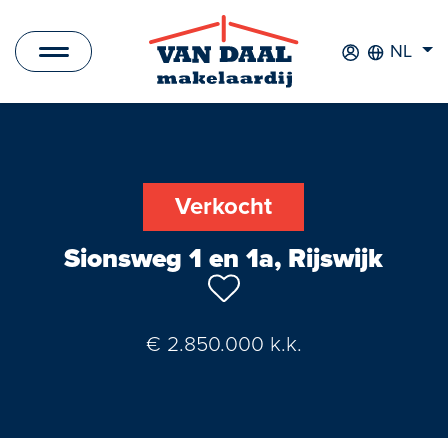
NL
Aanbod
Te koop
Verkocht
Te huur
Sionsweg 1 en 1a, Rijswijk
Verkocht
Verhuurd
€ 2.850.000 k.k.
Nieuwbouwprojecten
Bedrijfsaanbod