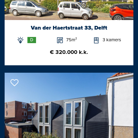
rechten worden ontleend/maten zijn indicatief.
Van der Haertstraat 33, Delft
75m²
3 kamers
D
€ 320.000 k.k.