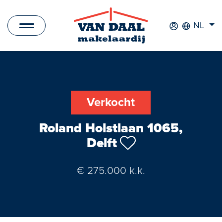
NL
Aanbod
Te koop
Verkocht
Te huur
Roland Holstlaan 1065,
Verkocht
Delft
Verhuurd
€ 275.000 k.k.
Nieuwbouwprojecten
Bedrijfsaanbod