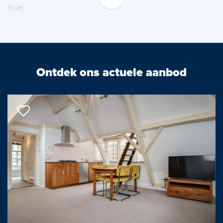
Delft.
Van deze woning is een unieke woningwebsite beschikbaar.
Download op Funda de brochure voor de link naar de website
waar je alle gegevens en meer informatie van deze woning kunt
Ontdek ons actuele aanbod
vinden.
De indeling is als volgt:
Afgesloten entree met brievenbussen- en bellentableau. Lift naar
de 4e verdieping, alwaar overloop met 2 appartementen per
woonlaag. Ruime (inpandige) en eigen berging, gelegen naast
het appartement.
Entree woning met een ruime, speelse gang en meterkast.
Ruime keuken met praktisch keukenblok, veel werk- en