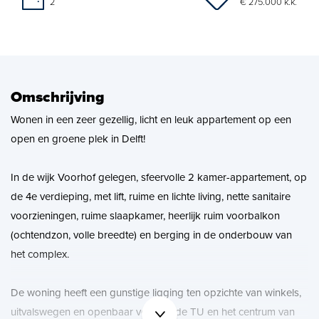
€ 275.000 k.k.
2
Zoekopdracht
Nieuws
Omschrijving
Contact
Wonen in een zeer gezellig, licht en leuk appartement op een
open en groene plek in Delft!
In de wijk Voorhof gelegen, sfeervolle 2 kamer-appartement, op
de 4e verdieping, met lift, ruime en lichte living, nette sanitaire
voorzieningen, ruime slaapkamer, heerlijk ruim voorbalkon
(ochtendzon, volle breedte) en berging in de onderbouw van
het complex.
De woning heeft een gunstige ligging ten opzichte van winkels,
uitvalswegen en openbaar vervoer, de TU en het centrum van