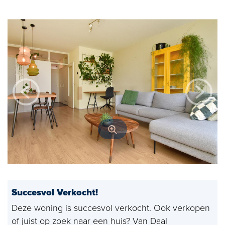
Open huizen
Baerz & Co
Aangekocht
Diensten
Huis verkopen
Huis kopen
Exclusief wonen
Bedrijfshuisvesting
Succesvol Verkocht!
Taxaties
Deze woning is succesvol verkocht. Ook verkopen
Verhuren
of juist op zoek naar een huis? Van Daal