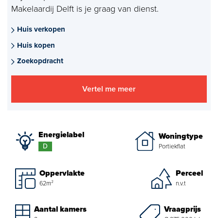
Makelaardij Delft is je graag van dienst.
Aankoopmakelaar nieuwbouw
Huis verkopen
Hypotheekadvies
Huis kopen
Projectadvies
Zoekopdracht
Energielabel
Vertel me meer
Over ons
Ons Team
Energielabel
Woningtype
D
Portiekflat
Over Van Daal
Oppervlakte
Perceel
Klantbeoordelingen
62m²
n.v.t
Vacatures
Vraagprijs
Aantal kamers