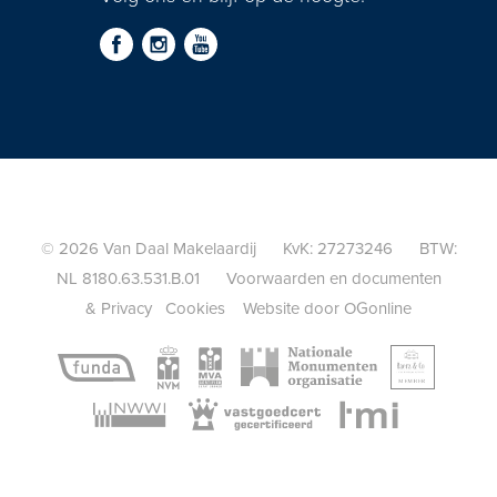
© 2026 Van Daal Makelaardij KvK: 27273246 BTW:
NL 8180.63.531.B.01
Voorwaarden en documenten
&
Privacy
Cookies
Website door OGonline