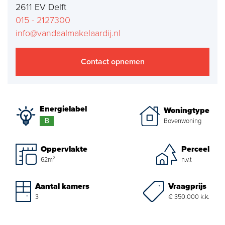
2611 EV Delft
Aankoopmakelaar nieuwbouw
015 - 2127300
info@vandaalmakelaardij.nl
Hypotheekadvies
Projectadvies
Contact opnemen
Energielabel
Energielabel
Woningtype
Over ons
B
Bovenwoning
Ons Team
Oppervlakte
Perceel
Over Van Daal
62m²
n.v.t
Klantbeoordelingen
Vraagprijs
Aantal kamers
€ 350.000 k.k.
3
Vacatures