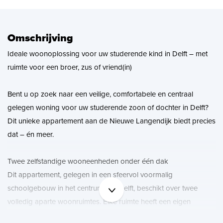
Zoekopdracht
Omschrijving
Nieuws
Ideale woonoplossing voor uw studerende kind in Delft – met
ruimte voor een broer, zus of vriend(in)
Contact
Bent u op zoek naar een veilige, comfortabele en centraal
gelegen woning voor uw studerende zoon of dochter in Delft?
Dit unieke appartement aan de Nieuwe Langendijk biedt precies
dat – én meer.
Twee zelfstandige wooneenheden onder één dak
Dit appartement, gelegen in een sfeervol voormalig
schoolgebouw in het centrum van Delft, beschikt over twee
volledig aparte woonruimtes. Elke ruimte heeft een eigen
woonkamer, slaapkamer, keuken en badkamer. Daarmee is dit