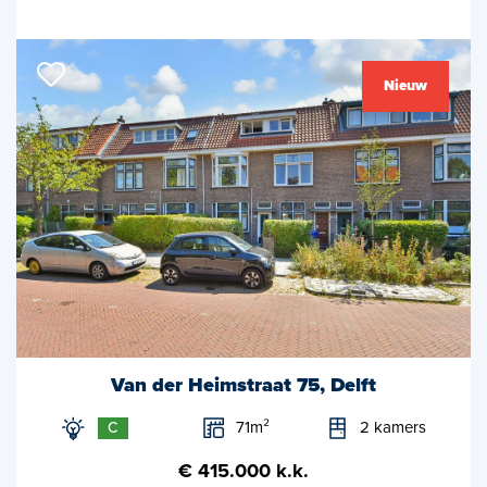
Nieuw
Van der Heimstraat 75, Delft
71m²
2 kamers
C
€ 415.000 k.k.