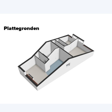
Plattegronden
vorige
volg