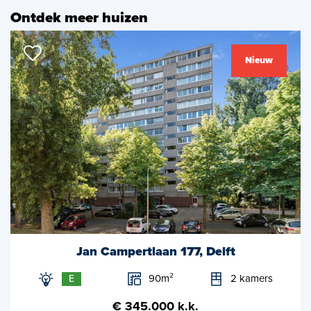
Ontdek meer huizen
Nieuw
Jan Campertlaan 177, Delft
90m²
2 kamers
E
€ 345.000 k.k.