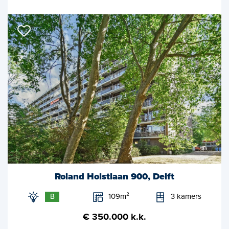
Roland Holstlaan 900, Delft
109m²
3 kamers
B
€ 350.000 k.k.