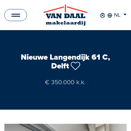
NL
Aanbod
Te koop
Nieuwe Langendijk 61 C,
Delft
Te huur
Verkocht
€ 350.000 k.k.
Verhuurd
Nieuwbouwprojecten
Bedrijfsaanbod