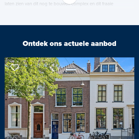
laten zien van dit nog te bouwen complex en dit fraaie
appartement in het bijzonder. De prognose voor de start van de
bouw is nazomer 2023.
Kijk op de website voor meer informatie. www.dehooghedelft.nl
Ontdek ons actuele aanbod
Luxe wonen op hoogte
De Hooghe Delft wordt een vrijstaande toren van 41 meter
hoog. Het hoogste gebouw van Nieuw Delft. Het is ontworpen
door de internationaal toonaangevende architect Ronald
Janssen. De robuuste vormen, grote ramen met veel lichtinval en
het gebruik van natuurlijke materialen maken het een
indrukwekkend gebouw. Elke woning is ontworpen rondom de
buitenruimte en heeft daarom een prachtig uitzicht.
Elke woning een prachtig uitzicht