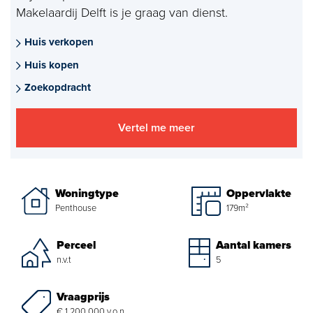
Makelaardij Delft is je graag van dienst.
Aankoopmakelaar nieuwbouw
Huis verkopen
Hypotheekadvies
Huis kopen
Projectadvies
Zoekopdracht
Energielabel
Vertel me meer
Over ons
Ons Team
Woningtype
Oppervlakte
Penthouse
179m²
Over Van Daal
Perceel
Aantal kamers
Klantbeoordelingen
n.v.t
5
Vacatures
Vraagprijs
€ 1.200.000 v.o.n.