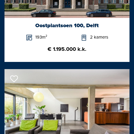
De Hooghe Delft ligt aan de Ireneboulevard en het toekomstige
stadspark. Een super centrale locatie, direct naast de
binnenstad. Het historische hart van Delft, met een ruim aanbod
Oostplantsoen 100, Delft
winkels en horeca, is op enkele minuten loopafstand. Net als het
193m²
2 kamers
centraal station en de tramhalte. Voor de bewoners zijn er in het
gebouw 18 parkeerplaatsen beschikbaar. Uit onderzoek is
€ 1.195.000 k.k.
gebleken dat er belangstelling is voor deelauto's. Hierom
worden er 2 deelauto's beschikbaar gesteld aan het project. In
de directe omgeving zijn op loopafstand voldoende
parkeerplaatsen beschikbaar in diverse openbare garages.