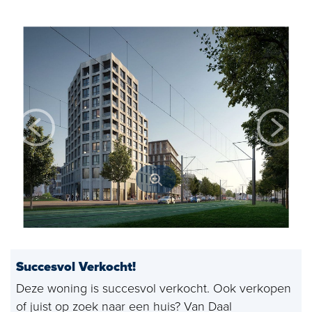
Open huizen
Baerz & Co
Aangekocht
Diensten
Huis verkopen
Huis kopen
Exclusief wonen
Bedrijfshuisvesting
Succesvol Verkocht!
Taxaties
Deze woning is succesvol verkocht. Ook verkopen
Verhuren
of juist op zoek naar een huis? Van Daal