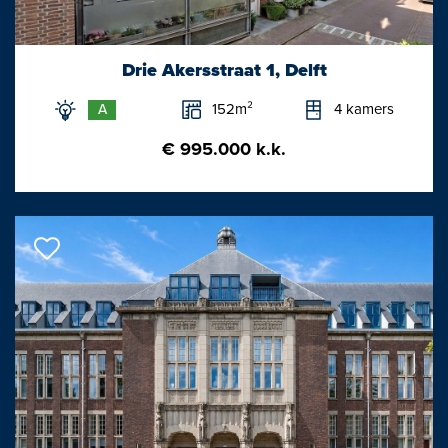
filmhuis Lumen en bijbehorende horeca. Deze mix maakt het
gebouw een levendige ontmoetingsplek voor de buurt.
Drie Akersstraat 1, Delft
Aandacht voor de omgeving
152m²
4 kamers
A
Vanzelfsprekend voldoet de Hooghe Delft aan alle eisen op het
€ 995.000 k.k.
gebied van duurzaamheid. Het gebouw is optimaal geisoleerd
en een WKO-installatie verwarmt en koelt het gebouw. Het
gebouw is ‘klimaatbestendig’ en zorgt dat regenwater langer
wordt vastgehouden en gelijkmatig wordt afgegeven aan het
riool. Ook zijn er zonnepanelen en het hele gebouw is
aardgasvrij. Maar de Hooghe Delft is ook ‘natuurinclusief ’. Zo
komt er een groen dak en worden in het gebouw rust- en
nestplaatsen gemaakt voor vogels, vlinders en bijen.
Locatie & bereikbaarheid