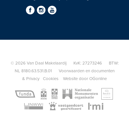
© 2026 Van Daal Makelaardij KvK: 27273246 BTW:
NL 8180.63.531.B.01
Voorwaarden en documenten
&
Privacy
Cookies
Website door OGonline