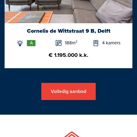
Cornelis de Wittstraat 9 B, Delft
188m²
4 kamers
A
€ 1.195.000 k.k.
Volledig aanbod