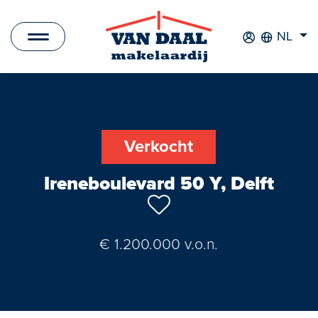
NL
Aanbod
Te koop
Verkocht
Te huur
Ireneboulevard 50 Y, Delft
Verkocht
Verhuurd
€ 1.200.000 v.o.n.
Nieuwbouwprojecten
Bedrijfsaanbod