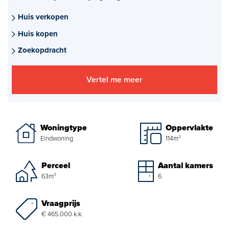
Aankoopmakelaar nieuwbouw
Huis verkopen
Huis kopen
Hypotheekadvies
Zoekopdracht
Projectadvies
Vertel me meer
Energielabel
Over ons
Woningtype
Oppervlakte
Ons Team
Eindwoning
114m²
Over Van Daal
Perceel
Aantal kamers
63m²
6
Klantbeoordelingen
Vraagprijs
Vacatures
€ 465.000 k.k.