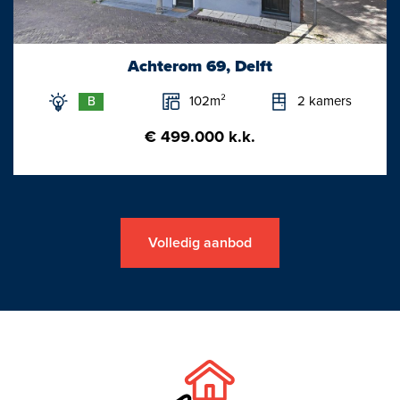
Achterom 69, Delft
102m²
2 kamers
B
€ 499.000 k.k.
Volledig aanbod