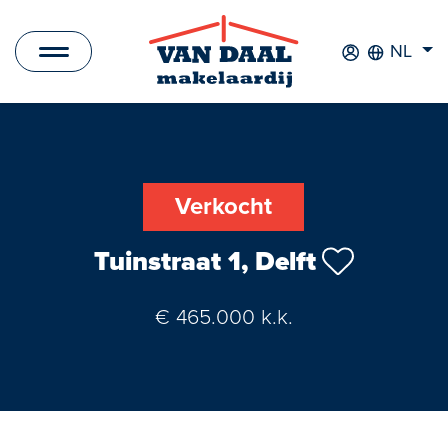
NL
Aanbod
Te koop
Verkocht
Te huur
Tuinstraat 1, Delft
Verkocht
€ 465.000 k.k.
Verhuurd
Nieuwbouwprojecten
Bedrijfsaanbod