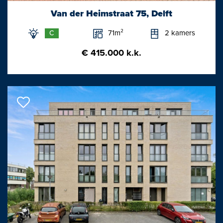
(voorzijde).
Van der Heimstraat 75, Delft
71m²
2 kamers
C
1e verdieping:
overloop, badkamer voorzien van wastafel, ligbad/douche en
€ 415.000 k.k.
een douche; slaapkamer; wasruimte met opstel wasmachine en
een wastafel; tussen hal met trap naar de 2e verdieping;
slaapkamer(voorzijde) voorzien van twee vaste kasten en een
trapkast.
2e verdieping:
overloop, vaste kast opstelplaats cv-combiketel; slaapkamer
voorzien van een dakkapel; slaapkamer (achterzijde) voorzien
van vaste kasten, toegang tot het dakterras.
De indeling is als volgt:
Afmetingen: