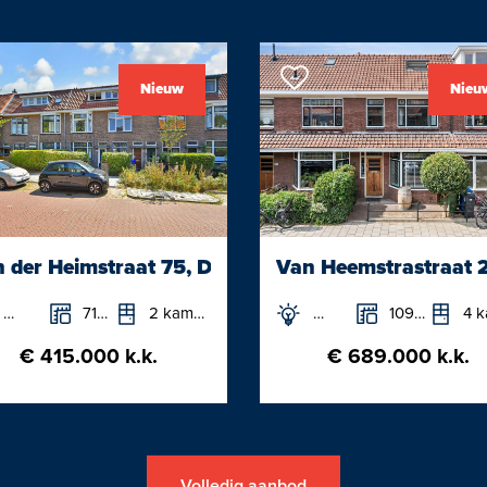
 ruime hal, toiletruimte, nette
ubel, keuken met toegang tot
Maak snel een afspraak voor ee
rzijde van het appartement.
Neem je eigen NVM Aankoopma
Nieuw
Nieu
van een nette laminaat vloer
Een NVM Aankoopmakelaar bespa
zitkamer en aan de achterzijde
 der Heimstraat 75, Delft
Van Heemstrastraat 2
71m²
2 kamers
109m²
4 ka
€ 415.000 k.k.
€ 689.000 k.k.
Volledig aanbod