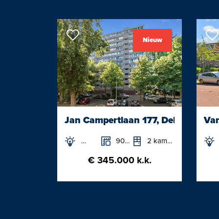
Entree appartement op de verdieping,
badkamer met douche en wastafelme
het afgeschermde balkon aan de voo
Nieuw
Lichte woonkamer en suite voorzien 
met aan de voorzijde een gezellige 
Jan Campertlaan 177, Delft
Van
90m²
2 kamers
€ 345.000 k.k.