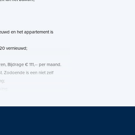
nieuwd en het appartement is
2020 vernieuwd;
en, Bijdrage € 111,-- per maand.
. Zodoende is een niet zelf
ng;
sing;
, die met subsidie op warmtenet kan