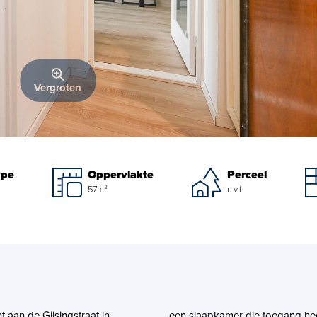
Vergroten
ype
Oppervlakte
Perceel
57m²
n.v.t
t aan de Gijsingstraat in
een slaapkamer die toegang heef