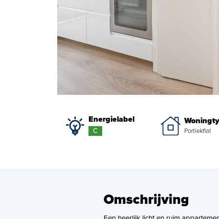
Energielabel
Woningt
C
Portiekflat
Omschrijving
Een heerlijk licht en ruim appartemen