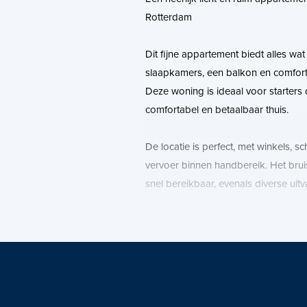
Rotterdam
Dit fijne appartement biedt alles wat
slaapkamers, een balkon en comfort
Deze woning is ideaal voor starters 
comfortabel en betaalbaar thuis.
De locatie is perfect, met winkels, 
vervoer binnen handbereik. Het bru
snel bereikbaar, evenals diverse uit
De indeling is als volgt:
Begane grond:
Entree complex, trappenhuis, eigen 