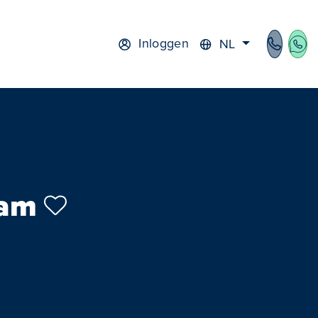
Inloggen
NL
rdam
cht