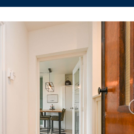
nbod
Contact
svesting
aal
Vestiging Delft
Vestigin
advies
el