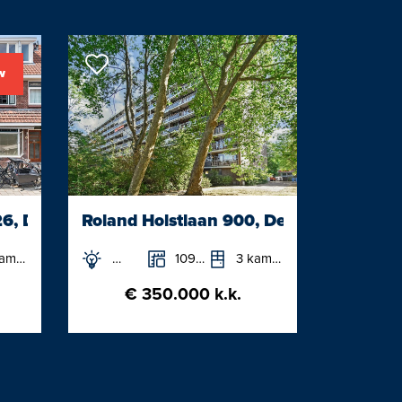
n bezichtiging
kelaar mee !
w
art u tijd, geld en zorgen.
6, Delft
Roland Holstlaan 900, Delft
mers
109m²
3 kamers
€ 350.000 k.k.