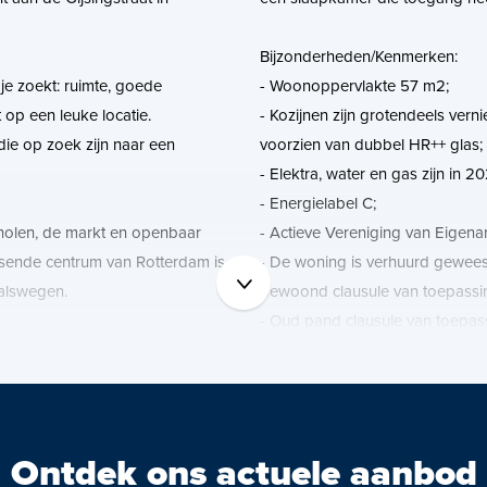
Bijzonderheden/Kenmerken:
 je zoekt: ruimte, goede
- Woonoppervlakte 57 m2;
 op een leuke locatie.
- Kozijnen zijn grotendeels ver
die op zoek zijn naar een
voorzien van dubbel HR++ glas;
- Elektra, water en gas zijn in 
- Energielabel C;
scholen, de markt en openbaar
- Actieve Vereniging van Eigenar
isende centrum van Rotterdam is
- De woning is verhuurd geweest
valswegen.
bewoond clausule van toepassi
- Oud pand clausule van toepas
- Eigen CV installatie aanwezig
worden aangesloten;
berging.
Vraagprijs € 245.000,-- k.k.
Ontdek ons actuele aanbod
Oplevering In overleg