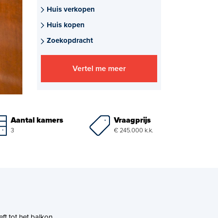
Huis verkopen
Huis kopen
Zoekopdracht
Vertel me meer
Vraagprijs
Aantal kamers
€ 245.000 k.k.
3
t tot het balkon.,