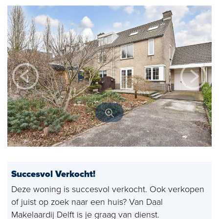
Open huizen
Baerz & Co
Aangekocht
Diensten
Huis verkopen
Huis kopen
Exclusief wonen
Bedrijfshuisvesting
Succesvol Verkocht!
Taxaties
Deze woning is succesvol verkocht. Ook verkopen
of juist op zoek naar een huis? Van Daal
Verhuren
Makelaardij Delft is je graag van dienst.