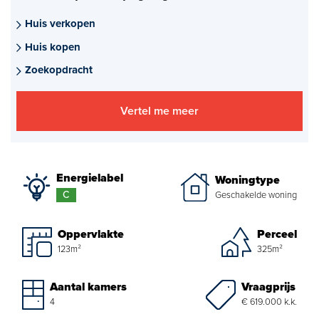
Aankoopmakelaar nieuwbouw
Huis verkopen
Huis kopen
Hypotheekadvies
Zoekopdracht
Projectadvies
Vertel me meer
Energielabel
Over ons
Energielabel
Woningtype
Ons Team
C
Geschakelde woning
Over Van Daal
Oppervlakte
Perceel
123m²
325m²
Klantbeoordelingen
Vacatures
Vraagprijs
Aantal kamers
€ 619.000 k.k.
4