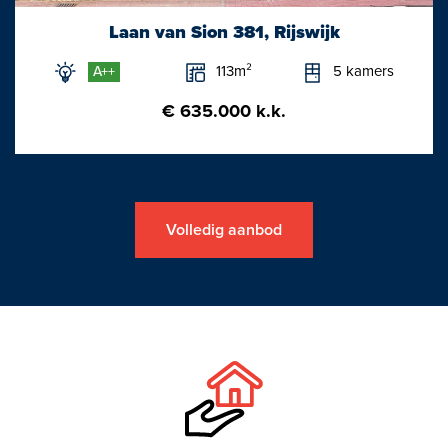
De keuken aan de voorzijde is geplaatst in een U-vorm en is
voorzien van inbouwapparatuur.
Laan van Sion 381, Rijswijk
113m²
5 kamers
A++
De garage bevindt zich naast de woning en heeft een loopdeur.
Er is voldoende ruimte voor een personenauto en bovendien is
€ 635.000 k.k.
hier een praktische zolderverdieping.
Eerste etage:
Overloop, badkamer met een tweede toilet, badkamermeubel
Volledig aanbod
en douche.
Twee ruime slaapkamers.
Tweede etage:
Overloop, kastruimte met opstelplaats van de CV combiketel.
Wasmachine aansluiting. Een ruime slaapkamer met een
dakkapel aan de achterzijde en een dakvenster.