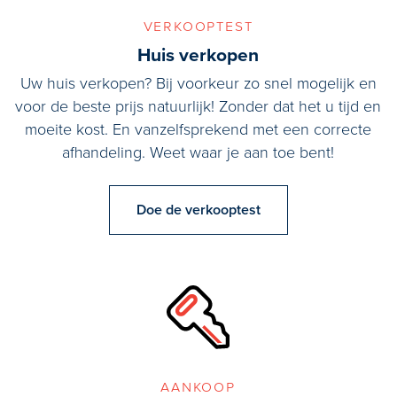
Bijzonderheden/Kenmerken:
verkooptest
- Ligging gunstig ten opzichte van de uitvalswegen richting A13
Huis verkopen
en A4;
Uw huis verkopen? Bij voorkeur zo snel mogelijk en
- Woonoppervlakte 123 m2 (woonhuis ) plus 20 m2 (garage);
voor de beste prijs natuurlijk! Zonder dat het u tijd en
- Perceeloppervlakte 325 m2 ( Eigen grond);
moeite kost. En vanzelfsprekend met een correcte
- Dubbel glas;
afhandeling. Weet waar je aan toe bent!
- Energielabel C;
- CV combiketel is vernieuwd;
- Oud pand- en niet zelf bewoond clausule van toepassing.
Doe de verkooptest
aankoop