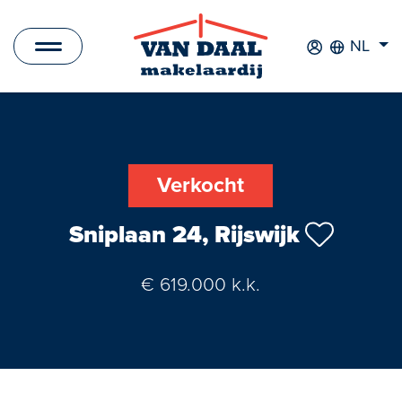
NL
Aanbod
Te koop
Verkocht
Te huur
Sniplaan 24, Rijswijk
Verkocht
€ 619.000 k.k.
Verhuurd
Nieuwbouwprojecten
Bedrijfsaanbod