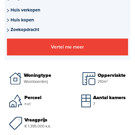
Aankoopmakelaar nieuwbouw
Huis verkopen
Huis kopen
Hypotheekadvies
Zoekopdracht
Projectadvies
Vertel me meer
Energielabel
Over ons
Woningtype
Oppervlakte
Ons Team
Woonboerderij
210m²
Over Van Daal
Perceel
Aantal kamers
n.v.t
7
Klantbeoordelingen
Vraagprijs
Vacatures
€ 1.395.000 k.k.