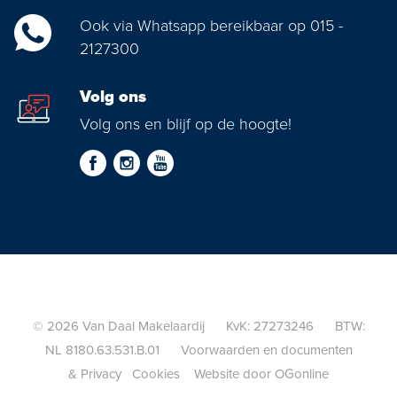
Ook via Whatsapp bereikbaar op 015 -
2127300
Volg ons
Volg ons en blijf op de hoogte!
© 2026 Van Daal Makelaardij KvK: 27273246 BTW:
NL 8180.63.531.B.01
Voorwaarden en documenten
&
Privacy
Cookies
Website door OGonline