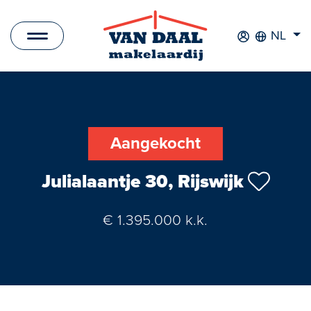
NL
Aanbod
Te koop
Aangekocht
Te huur
Julialaantje 30, Rijswijk
Verkocht
€ 1.395.000 k.k.
Verhuurd
Nieuwbouwprojecten
Bedrijfsaanbod