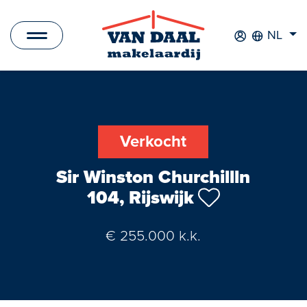
NL
Aanbod
Te koop
Verkocht
Te huur
Sir Winston Churchillln
Verkocht
104, Rijswijk
Verhuurd
€ 255.000 k.k.
Nieuwbouwprojecten
Bedrijfsaanbod