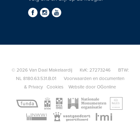
© 2026 Van Daal Makelaardij KvK: 27273246 BTW:
NL 8180.63.531.B.01
Voorwaarden en documenten
&
Privacy
Cookies
Website door OGonline