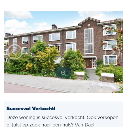
Open huizen
Baerz & Co
Aangekocht
Diensten
Huis verkopen
Huis kopen
Exclusief wonen
Bedrijfshuisvesting
Succesvol Verkocht!
Taxaties
Deze woning is succesvol verkocht. Ook verkopen
Verhuren
of juist op zoek naar een huis? Van Daal