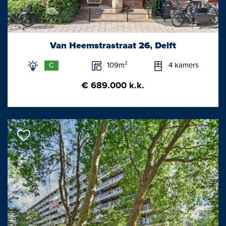
- Gezien het bouwjaar zal er een materialen- en
ouderdomsclausule in de
koopovereenkomst worden opgenomen;
Van Heemstrastraat 26, Delft
- Oplevering half/ eind oktober.
109m²
4 kamers
C
Interesse in deze woning? Schakel uw eigen aankoopmakelaar
€ 689.000 k.k.
in.
Uw aankoopmakelaar komt op voor uw belang en bespaart u
tijd, geld en zorgen.