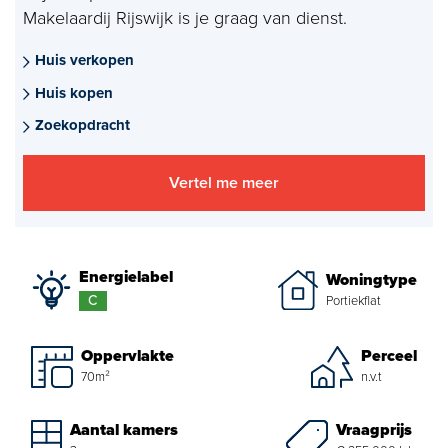
Makelaardij Rijswijk is je graag van dienst.
Aankoopmakelaar nieuwbouw
Huis verkopen
Hypotheekadvies
Huis kopen
Projectadvies
Zoekopdracht
Energielabel
Vertel me meer
Over ons
Ons Team
Energielabel
Woningtype
C
Portiekflat
Over Van Daal
Oppervlakte
Perceel
Klantbeoordelingen
70m²
n.v.t
Vacatures
Vraagprijs
Aantal kamers