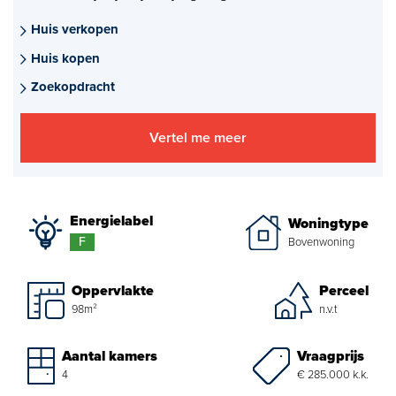
Aankoopmakelaar nieuwbouw
Huis verkopen
Huis kopen
Hypotheekadvies
Zoekopdracht
Projectadvies
Vertel me meer
Energielabel
Over ons
Energielabel
Woningtype
Ons Team
F
Bovenwoning
Over Van Daal
Oppervlakte
Perceel
98m²
n.v.t
Klantbeoordelingen
Vacatures
Vraagprijs
Aantal kamers
€ 285.000 k.k.
4