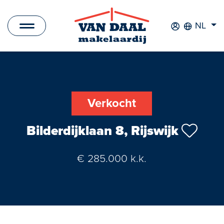
NL
Aanbod
Te koop
Verkocht
Te huur
Bilderdijklaan 8, Rijswijk
Verkocht
€ 285.000 k.k.
Verhuurd
Nieuwbouwprojecten
Bedrijfsaanbod