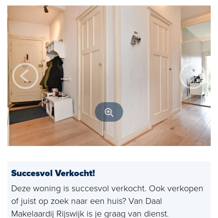
Open huizen
Baerz & Co
Aangekocht
Diensten
Huis verkopen
Huis kopen
Exclusief wonen
Bedrijfshuisvesting
Succesvol Verkocht!
Taxaties
Deze woning is succesvol verkocht. Ook verkopen
of juist op zoek naar een huis? Van Daal
Verhuren
Makelaardij Rijswijk is je graag van dienst.