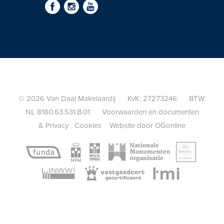
© 2026 Van Daal Makelaardij KvK: 27273246 BTW:
NL 8180.63.531.B.01
Voorwaarden en documenten
&
Privacy
Cookies
Website door OGonline