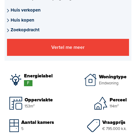
Aankoopmakelaar nieuwbouw
Huis verkopen
Huis kopen
Hypotheekadvies
Zoekopdracht
Projectadvies
Vertel me meer
Energielabel
Over ons
Energielabel
Woningtype
Ons Team
F
Eindwoning
Over Van Daal
Oppervlakte
Perceel
153m²
114m²
Klantbeoordelingen
Vacatures
Vraagprijs
Aantal kamers
€ 795.000 k.k.
5