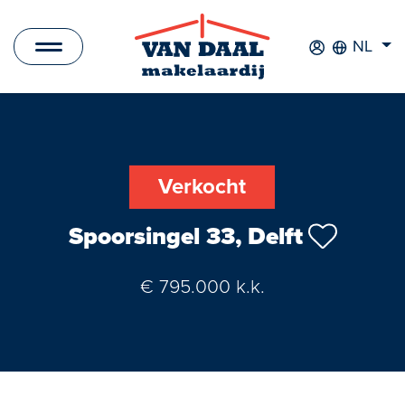
NL
Aanbod
Te koop
Verkocht
Te huur
Spoorsingel 33, Delft
Verkocht
€ 795.000 k.k.
Verhuurd
Nieuwbouwprojecten
Bedrijfsaanbod