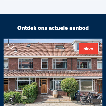
De bereikbaarheid is ook zeer gunstig. Parkeren kan in de
Prinsenhofgarage.
En openbaar vervoer is dichtbij. De tram stopt ongeveer voor
de deur en station Delft bevindt zich op steenworp afstand.
Ontdek ons actuele aanbod
De indeling is als volgt:
Begane grond:
Nieuw
Entree, hal met een bijzonder mooie granito vloer. Fraaie
dubbele deuren naar de ruime, bijzonder lichte woonkamer. Het
plafond is maar liefst 3.20 meter hoog waardoor de woonkamer
een schitterende ruimte is met openslaande deuren aan de
achterzijde richting de stadstuin.
Vaste kast onder de trap. Vanuit de woonkamer is er toegang
tot de achtergelegen half open, stijlvolle keuken.
Deze is uitgevoerd met een natuurstenen werkblad. Er is ook