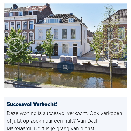
Open huizen
Baerz & Co
Aangekocht
Diensten
Huis verkopen
Huis kopen
Exclusief wonen
Bedrijfshuisvesting
Succesvol Verkocht!
Taxaties
Deze woning is succesvol verkocht. Ook verkopen
of juist op zoek naar een huis? Van Daal
Verhuren
Makelaardij Delft is je graag van dienst.