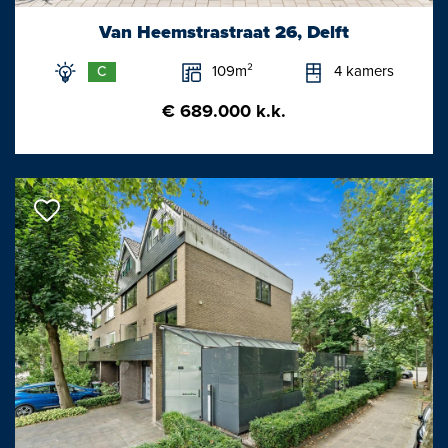
vanuit de keuken toegang tot de stadstuin.
Van Heemstrastraat 26, Delft
De tuin is keurig en onderhoudsvriendelijk aangelegd en heeft
109m²
4 kamers
C
een achterom en praktische berging.
€ 689.000 k.k.
Eerste etage:
Vanuit de gang op de begane grond is er een trapopgang naar
de 1e etage; ruime overloop voorzien van toilet met marmeren
wanden en fonteintje, royale (ouder)slaapkamer aan de
voorzijde; nette badkamer voorzien van een ligbad, wastafel en
douche met 2 (duo) douchekoppen; Slaapkamer aan de
achterzijde.
De plafonds op deze etage zijn net als op de begane grond
maar liefst 3.20 meer hoog.
Tweede etage: