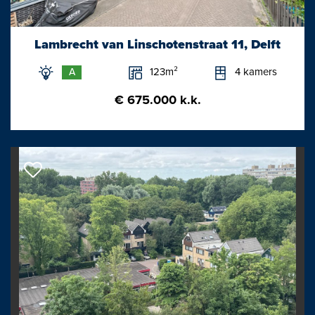
Combiketel (bouwjaar circa 2010);
- De woning is gedeeltelijk voorzien van dubbel glas,
Lambrecht van Linschotenstraat 11, Delft
gedeeltelijk aluminium kozijnen en gedeeltelijk houten kozijnen;
123m²
4 kamers
A
- Glaswerk in zijgevel is extra dik isolerend glas;
- Op de zolderverdieping is er de mogelijkheid om een tweede
€ 675.000 k.k.
badkamer te realiseren;
- Gezien het bouwjaar van de woning zal een
ouderdomsclausule en materialenclausule worden opgenomen;