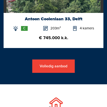
Antoon Coolenlaan 33, Delft
203m²
4 kamers
C
€ 745.000 k.k.
Volledig aanbod