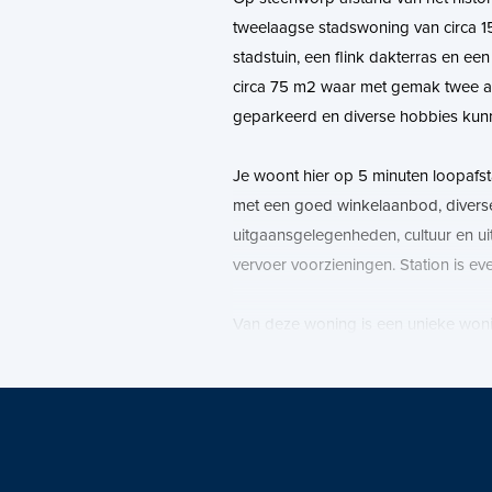
tweelaagse stadswoning van circa 1
stadstuin, een flink dakterras en ee
circa 75 m2 waar met gemak twee 
geparkeerd en diverse hobbies kun
Je woont hier op 5 minuten loopafst
met een goed winkelaanbod, diverse
uitgaansgelegenheden, cultuur en u
vervoer voorzieningen. Station is e
Van deze woning is een unieke won
Download op funda de brochure voo
je alle gegevens en meer informatie
Let op! Deze woning heeft een gro
2, maar met een beetje moeite 4 au