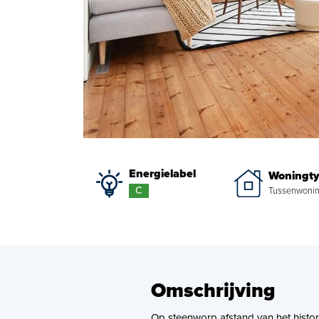
Energielabel
Woningt
C
Tussenwoni
Omschrijving
Op steenworp afstand van het histo