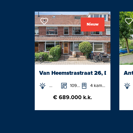
De vraagprijs per m² wordt bereken
woning te delen door de gebruiksoppervlakt
Nieuw
geen rekening gehouden met de opp
bijgebouwen of een garage.
Door de grote garage is de vraagprij
geschikt voor het vergelijken van w
De indeling is als volgt:
Van Heemstrastraat 26, Delft
Ant
Begane grond:
109m²
4 kamers
Entree, hal, voorkamer (2.67x2.39m) 
€ 689.000 k.k.
thuiswerkplek. Toiletruimte.
Bijzonder lichte, zonnige woonkam
is extra licht door de fraaie, gevelb
openslaande deuren. Een open haar
houten vloerdelen maken de living to