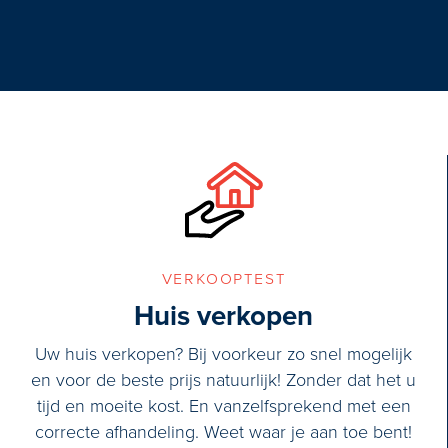
Half open keuken (3.74x2.39m) aan d
en mooie inbouwapparatuur.
Vanuit de study is er een deur naar 
verkooptest
Huis verkopen
Uw huis verkopen? Bij voorkeur zo snel mogelijk
en voor de beste prijs natuurlijk! Zonder dat het u
tijd en moeite kost. En vanzelfsprekend met een
correcte afhandeling. Weet waar je aan toe bent!