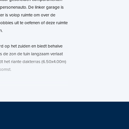
 personenauto. De linker garage is
er is volop ruimte om over de
bbies uit te oefenen of deze ruimte
n.
erd op het zuiden en biedt behalve
ls de zon de tuin langzaam verlaat
t het riante dakterras (6.50x4.00m)
komst.
g met een speelse overloop, vier
3.75x3.20m), (3.77x3.94m) en
ruime badkamer (3.35x3.30m) met
.
badkamer die is voorzien van een