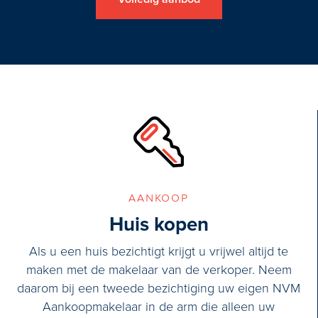
e voorzijde met veel kastruimte
*Recent uitgevoerde bouwkundi
de garage (6.46x11.13m)
aanvraag*
aankoop
Huis kopen
Als u een huis bezichtigt krijgt u vrijwel altijd te
maken met de makelaar van de verkoper. Neem
daarom bij een tweede bezichtiging uw eigen NVM
Aankoopmakelaar in de arm die alleen uw