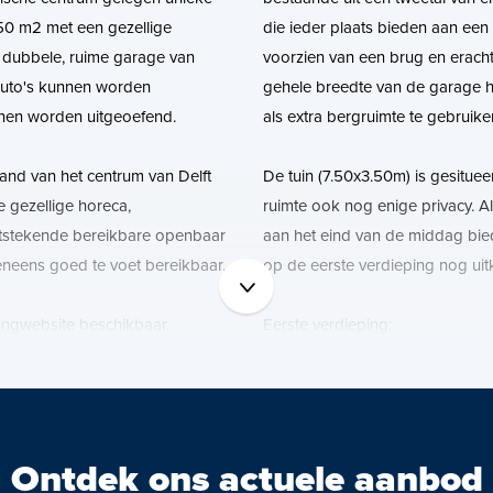
50 m2 met een gezellige
die ieder plaats bieden aan een
n dubbele, ruime garage van
voorzien van een brug en eracht
auto's kunnen worden
gehele breedte van de garage ho
nen worden uitgeoefend.
als extra bergruimte te gebruike
and van het centrum van Delft
De tuin (7.50x3.50m) is gesitue
 gezellige horeca,
ruimte ook nog enige privacy. A
itstekende bereikbare openbaar
aan het eind van de middag bied
veneens goed te voet bereikbaar.
op de eerste verdieping nog uit
ingwebsite beschikbaar.
Eerste verdieping:
r de link naar de website waar
Verrassend leuke slaapverdiepin
 van deze woning kunt vinden.
slaapkamers van (3.94x3.67m), (
(6.75/3.30x7.60/5.18m) en een 
te garage. Er kunnen met gemak
douche, toilet, wastafel en ligbad
Ontdek ons actuele aanbod
to's worden geparkeerd.
Er is nog een tweede, kleinere 