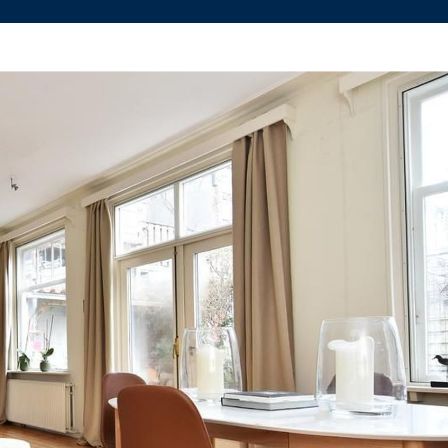
nbod
Contact
svesting
aal
Vestiging Delft
Vestigin
advies
el