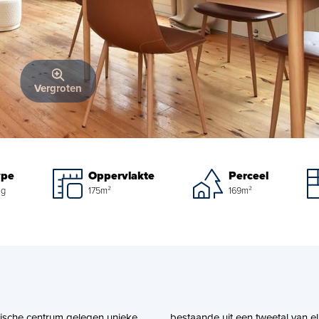
Vergroten
ype
Oppervlakte
Perceel
ng
175m²
169m²
rische centrum gelegen unieke
bestaande uit een tweetal van 