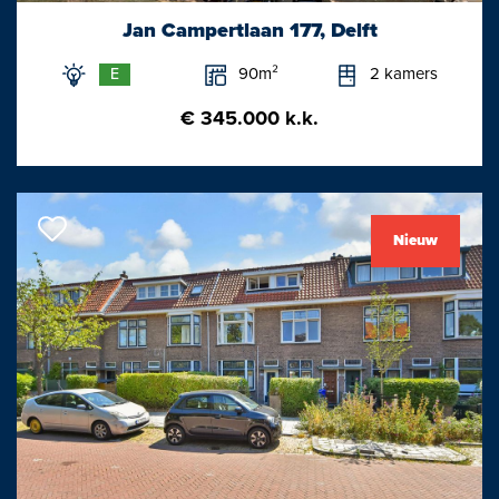
Jan Campertlaan 177, Delft
De indeling is als volgt:
90m²
2 kamers
E
Begane grond:
€ 345.000 k.k.
Achter de opvallende voordeur bevindt zich de lange gang en
hal met originele marmeren vloer.
Direct aan de voorzijde aan de gracht bevinden zich twee mooie
kamers waarvan er 1 de woonkamer is die door de
Nieuw
aanwezigheid van de en suite kamer separatie wordt
afgescheiden van de statige achterkamer met houtkachel.
De andere kamer is thans in gebruik als muziekkamer en zou
ook kunnen worden gebruikt als woonkamer, werkkamer,
hobby ruimte, tv-kamer, game kamer of praktijk of kantoor aan
huis.
In de hal springt de deur richting de tuin direct in het oog, maar