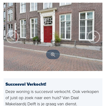
Open huizen
Baerz & Co
Aangekocht
Diensten
Huis verkopen
Huis kopen
Exclusief wonen
Bedrijfshuisvesting
Succesvol Verkocht!
Taxaties
Deze woning is succesvol verkocht. Ook verkopen
of juist op zoek naar een huis? Van Daal
Verhuren
Makelaardij Delft is je graag van dienst.