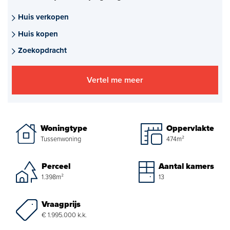
Aankoopmakelaar nieuwbouw
Huis verkopen
Huis kopen
Hypotheekadvies
Zoekopdracht
Projectadvies
Vertel me meer
Energielabel
Over ons
Woningtype
Oppervlakte
Ons Team
Tussenwoning
474m²
Over Van Daal
Perceel
Aantal kamers
1.398m²
13
Klantbeoordelingen
Vraagprijs
Vacatures
€ 1.995.000 k.k.