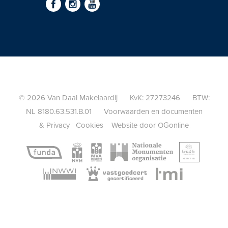
© 2026 Van Daal Makelaardij KvK: 27273246 BTW:
NL 8180.63.531.B.01
Voorwaarden en documenten
&
Privacy
Cookies
Website door OGonline