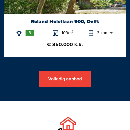
losse trap op de tweede verdieping is te bereiken.
De vliering wordt thans voor opslag van spullen gebruikt.
Roland Holstlaan 900, Delft
Bijzonderheden/Kenmerken:
- Bouwjaar 1811;
109m²
3 kamers
B
- Rijksmonument;
€ 350.000 k.k.
- Goede staat van onderhoud;
- Woonoppervlakte circa 470 m2
- Perceelgrootte 1305 m2 (Eigen grond).
Volledig aanbod