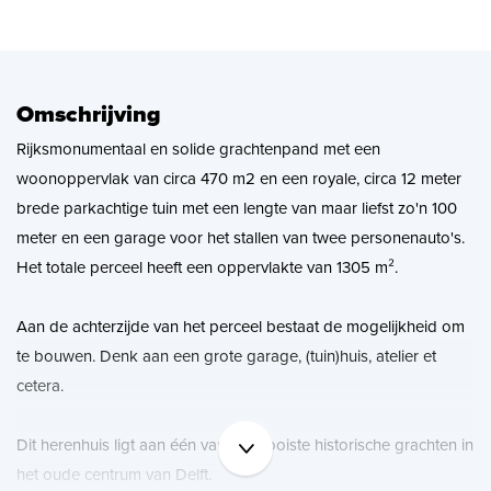
Zoekopdracht
Nieuws
Omschrijving
Rijksmonumentaal en solide grachtenpand met een
Contact
woonoppervlak van circa 470 m2 en een royale, circa 12 meter
brede parkachtige tuin met een lengte van maar liefst zo'n 100
meter en een garage voor het stallen van twee personenauto's.
Het totale perceel heeft een oppervlakte van 1305 m².
Aan de achterzijde van het perceel bestaat de mogelijkheid om
te bouwen. Denk aan een grote garage, (tuin)huis, atelier et
cetera.
Dit herenhuis ligt aan één van de mooiste historische grachten in
het oude centrum van Delft.