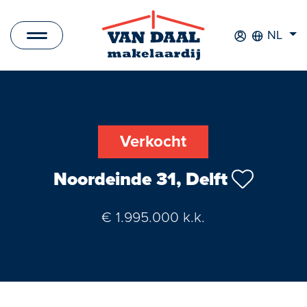
NL
Aanbod
Te koop
Verkocht
Te huur
Noordeinde 31, Delft
Verkocht
€ 1.995.000 k.k.
Verhuurd
Nieuwbouwprojecten
Bedrijfsaanbod