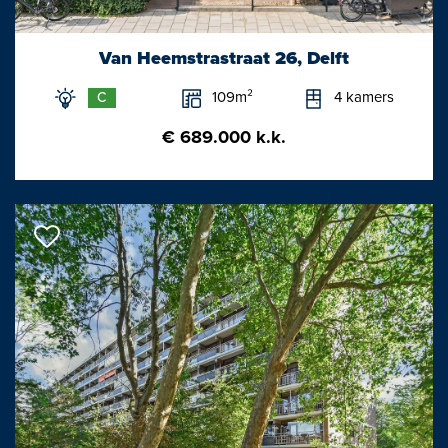
De twee riante kamers aan de voorzijde van de eerste
verdieping zijn in gebruik geweest als slaapkamers en bieden
Van Heemstrastraat 26, Delft
met hun grote hoge ramen een prachtig uitzicht op de gracht.
109m²
4 kamers
C
De kamers staan via de tussengelegen walk in closet in
verbinding met elkaar. Aan de achterzijde bevinden zich nog
€ 689.000 k.k.
een ruime vierde en vijfde slaapkamer. Verder op de eerste
verdieping een royale moderne badkamer met ligbad, dubbele
wastafel, toilet en inloopdouche en ene wasmachineruimte met
deur richting het tuingerichte balkon.
Tweede verdieping;
Op de tweede verdieping zijn vijf slaapkamers, volop bergruimte
en een bijzonder ruime overloop.
Vliering
Een grote vliering bevindt zich in de nok van het pand die via de