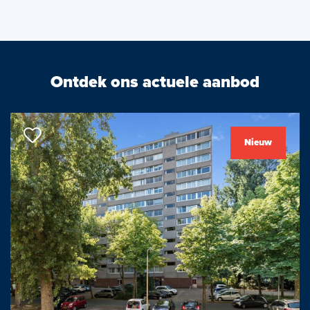
Van deze woning is een unieke woningwebsite beschikbaar.
Download op funda de brochure voor de link naar de website
waar je alle gegevens en meer informatie van deze woning kunt
Ontdek ons actuele aanbod
vinden.
Indeling:
Nieuw
Begane grond:
Entree, hal, meterkast, toilet met fonteintje, trap naar 1e
verdieping, wasruimte met opstelplaats wasmachine en toegang
tot de achtertuin; woonkamer voorzien van een nette
laminaatvloer, open luxe keuken voorzien van een kookplaat,
afzuigkap, vaatwasser en een oven; via de woonkamer toegang
tot de achtertuin gelegen op het Zuiden met een berging en
achterom.