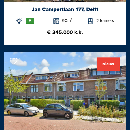
Eerste verdieping:
Jan Campertlaan 177, Delft
Overloop, vaste kast met opstelplaats cv-combiketel;
90m²
2 kamers
E
slaapkamer (voorzijde); geheel betegelde badkamer voorzien
van een wastafel, inloopdouche en toilet; slaapkamer
€ 345.000 k.k.
(achterzijde) voorzien van 3 vaste kasten en toegang tot het
balkon.
Afmetingen:
Nieuw
- Woonkamer 4.86 x 3.72
- Keuken 3.49 x 3.24
- Wasruimte 2.55 x 1.85
- Slaapkamer (voorzijde) 2.88 x 4.17
- Badkamer 1.68 x 1.76
- Slaapkamer (achterzijde) 3.77 x 3.62
- Balkon 3.60 x 1.63
- Berging 3.33 x 3.92