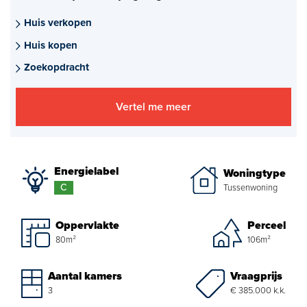
Aankoopmakelaar nieuwbouw
Huis verkopen
Huis kopen
Hypotheekadvies
Zoekopdracht
Projectadvies
Vertel me meer
Energielabel
Over ons
Energielabel
Woningtype
Ons Team
C
Tussenwoning
Over Van Daal
Oppervlakte
Perceel
80m²
106m²
Klantbeoordelingen
Vacatures
Vraagprijs
Aantal kamers
€ 385.000 k.k.
3