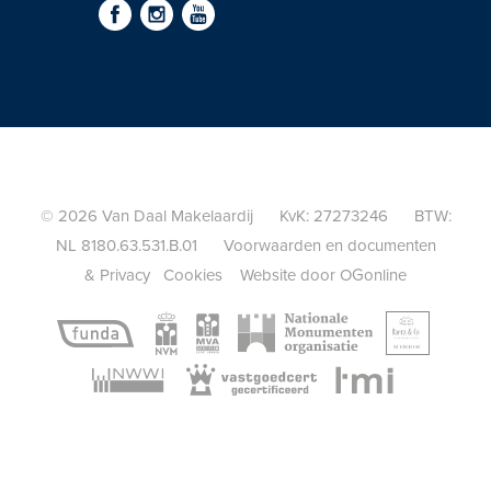
© 2026 Van Daal Makelaardij KvK: 27273246 BTW:
NL 8180.63.531.B.01
Voorwaarden en documenten
&
Privacy
Cookies
Website door OGonline