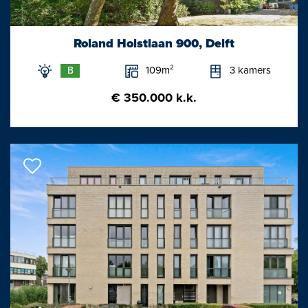
Roland Holstlaan 900, Delft
109m²
3 kamers
B
€ 350.000 k.k.