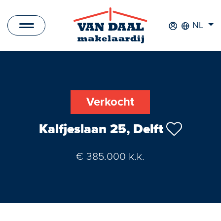
NL
Aanbod
Te koop
Verkocht
Te huur
Kalfjeslaan 25, Delft
Verkocht
€ 385.000 k.k.
Verhuurd
Nieuwbouwprojecten
Bedrijfsaanbod