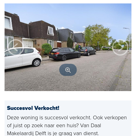
Open huizen
Baerz & Co
Aangekocht
Diensten
Huis verkopen
Huis kopen
Exclusief wonen
Bedrijfshuisvesting
Succesvol Verkocht!
Taxaties
Deze woning is succesvol verkocht. Ook verkopen
of juist op zoek naar een huis? Van Daal
Verhuren
Makelaardij Delft is je graag van dienst.