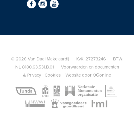
© 2026 Van Daal Makelaardij KvK: 27273246 BTW:
NL 8180.63.531.B.01
Voorwaarden en documenten
&
Privacy
Cookies
Website door OGonline