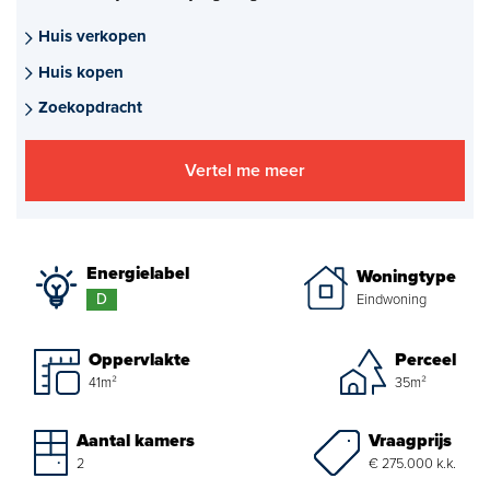
Aankoopmakelaar nieuwbouw
Huis verkopen
Huis kopen
Hypotheekadvies
Zoekopdracht
Projectadvies
Vertel me meer
Energielabel
Over ons
Energielabel
Woningtype
Ons Team
D
Eindwoning
Over Van Daal
Oppervlakte
Perceel
41m²
35m²
Klantbeoordelingen
Vacatures
Vraagprijs
Aantal kamers
€ 275.000 k.k.
2