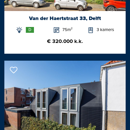
Met de trein zijn de steden Rotterdam en Den Haag vanaf
station Delft binnen 15 minuten bereikbaar. Tramlijn 1 gaat via
Van der Haertstraat 33, Delft
Rijswijk, Den Haag Centrum naar Scheveningen-strand en
75m²
3 kamers
D
tramlijn 19 via Ypenburg, Leidschenveen naar
Leidschendam/Leidschenhage.
€ 320.000 k.k.