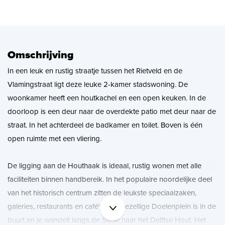
Zoekopdracht
Nieuws
Omschrijving
In een leuk en rustig straatje tussen het Rietveld en de
Contact
Vlamingstraat ligt deze leuke 2-kamer stadswoning. De
woonkamer heeft een houtkachel en een open keuken. In de
doorloop is een deur naar de overdekte patio met deur naar de
straat. In het achterdeel de badkamer en toilet. Boven is één
open ruimte met een vliering.
De ligging aan de Houthaak is ideaal, rustig wonen met alle
faciliteiten binnen handbereik. In het populaire noordelijke deel
van het historisch centrum zitten de leukste speciaalzaken,
galeries, restaurants en café's. Het gezellige Doelenplein is in de
buurt en je wandelt langs de Schie naar het Delftse Hout. Het