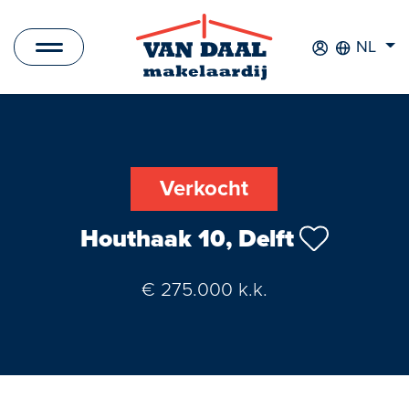
NL
Aanbod
Te koop
Verkocht
Te huur
Houthaak 10, Delft
Verkocht
€ 275.000 k.k.
Verhuurd
Nieuwbouwprojecten
Bedrijfsaanbod