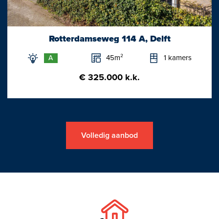
Rotterdamseweg 114 A, Delft
45m²
1 kamers
A
€ 325.000 k.k.
Volledig aanbod