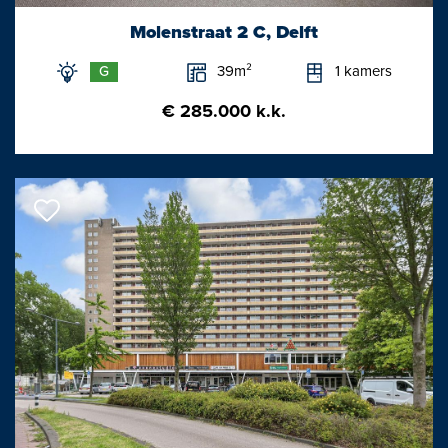
• wastafelmeubel
• vliering (2.20 x 2.00m)
Molenstraat 2 C, Delft
39m²
1 kamers
G
BIJZONDERHEDEN
€ 285.000 k.k.
• Woonoppervlakte 40m2
• Bouwjaar 1860
• Grotendeels HR glas en dak-, vloer- en gevelisolatie
BINNENSTAD DELFT
De Delftse binnenstad is een ideale woonomgeving. Een dorp
binnen de stad, rustig, vriendelijk met alle voorzieningen op
wandelafstand. Er is een theater, filmhuis, bioscoop, en volop
restaurants, cafés en gezellige terrassen. Voor de dagelijkse
boodschappen heeft de binnenstad diverse speciaalzaken en
een aantal supermarkten.
De historische binnenstad is vanwege de vele karakteristieke