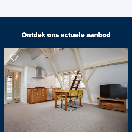
station en de haltes van de tramlijn zijn 10 minuten lopen. De
aansluiting op de snelwegen is goed en er is voldoende
parkeergelegenheid met vergunning in de buurt.
Ontdek ons actuele aanbod
INDELING
Begane grond:
• entree met meterkast
• woonkamer met houtkachel
• open keuken met inbouwapparatuur
• doorloop met opstelplaats CV (2021) en wasmachine/droger
• deur naar overdekte patio met plek voor fietsen en deur naar
buiten
• badkamer met douche en toilet
1e etage:
• slaapkamer, open ruimte met hoge nok