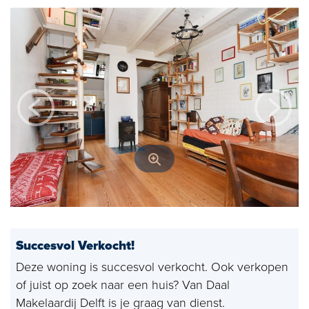
Open huizen
Baerz & Co
Aangekocht
Diensten
Huis verkopen
Huis kopen
Exclusief wonen
Bedrijfshuisvesting
Succesvol Verkocht!
Taxaties
Deze woning is succesvol verkocht. Ook verkopen
of juist op zoek naar een huis? Van Daal
Verhuren
Makelaardij Delft is je graag van dienst.