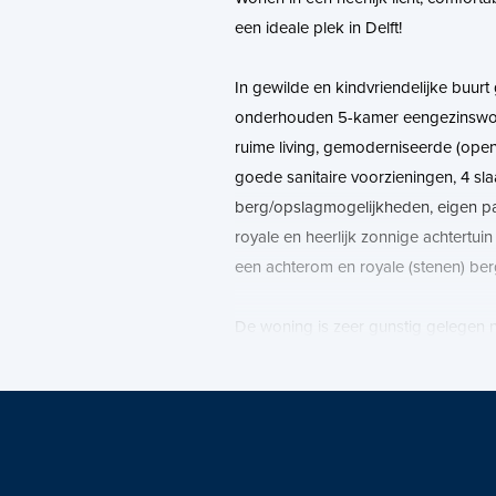
een ideale plek in Delft!
In gewilde en kindvriendelijke buurt
onderhouden 5-kamer eengezinswoni
ruime living, gemoderniseerde (ope
goede sanitaire voorzieningen, 4 sla
berg/opslagmogelijkheden, eigen pa
royale en heerlijk zonnige achtertui
een achterom en royale (stenen) ber
De woning is zeer gunstig gelegen n
openbaar vervoer, recreatiegebied 
uitvalswegen (A4 en A13).
Van dit huis is een unieke woningwe
Download op Funda de brochure voo