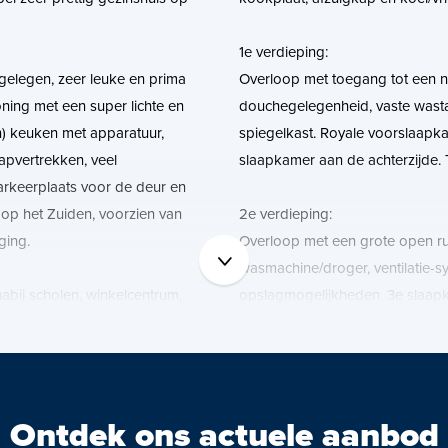
1e verdieping:
 gelegen, zeer leuke en prima
Overloop met toegang tot een n
ng met een super lichte en
douchegelegenheid, vaste wastaf
n) keuken met apparatuur,
spiegelkast. Royale voorslaapka
apvertrekken, veel
slaapkamer aan de achterzijde. 
rkeerplaats voor de deur en
n op het Zuiden, voorzien van
2e verdieping:
ging.
Overloop met een grote open ru
wasmachine/droger, ventilatie-s
abij scholen, winkelcentrum,
opslagmogelijkheden. 3e slaapk
Midden Delfland en diverse
voorslaapkamer aan de voorzij
Bijzonderheden / kenmerken:
bsite beschikbaar.
Ontdek ons actuele aanbod
r de link naar de website waar
- Heerlijk licht, ruimtelijk en hee