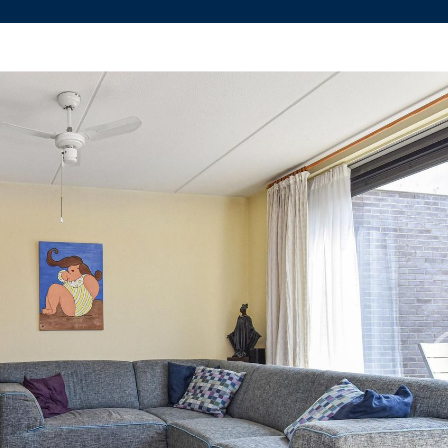
nbod
Contact
svesting
aal
Vestiging Delft
Vestigin
advies
el