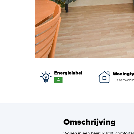
Energielabel
Woningt
A
Tussenwoni
Omschrijving
Wonen in een heerlijk licht, comforta