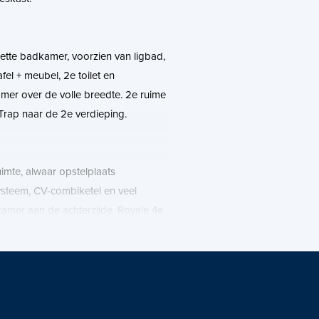
ette badkamer, voorzien van ligbad,
el + meubel, 2e toilet en
mer over de volle breedte. 2e ruime
Trap naar de 2e verdieping.
imte, alwaar opstelplaats
ysteem, CV-combiketel en veel
amer aan de achterzijde. Royale 4e
de van de woning.
l fijn gezinshuis met veel