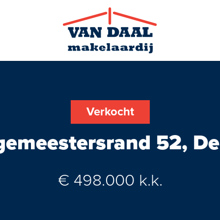
Verkocht
gemeestersrand 52, De
Zoekopdra
€ 498.000 k.k.
Nieuws