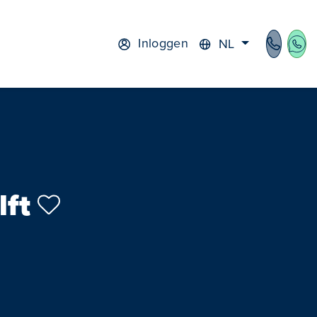
Inloggen
NL
lft
cht