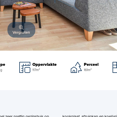
Vergroten
ype
Oppervlakte
Perceel
ng
117m²
161m²
bel zeer prettig gezinshuis op
kookplaat, afzuigkap en koel/vr