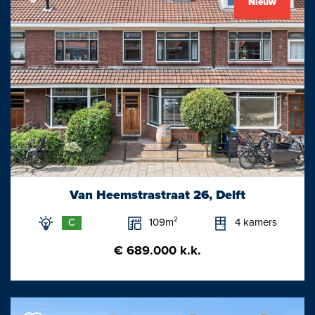
Nieuw
Van Heemstrastraat 26, Delft
109m²
4 kamers
C
€ 689.000 k.k.