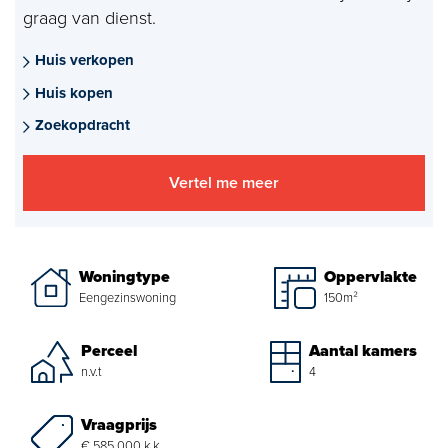
graag van dienst.
Aankoopmakelaar nieuwbouw
Huis verkopen
Hypotheekadvies
Huis kopen
Projectadvies
Zoekopdracht
Energielabel
Vertel me meer
Over ons
Ons Team
Woningtype
Oppervlakte
Eengezinswoning
150m²
Over Van Daal
Perceel
Aantal kamers
Klantbeoordelingen
n.v.t
4
Vacatures
Vraagprijs
€ 585.000 k.k.