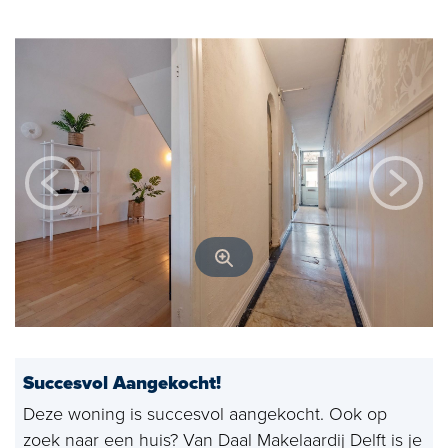
Open huizen
Baerz & Co
Aangekocht
Diensten
Huis verkopen
Huis kopen
Exclusief wonen
Bedrijfshuisvesting
Succesvol Aangekocht!
Taxaties
Deze woning is succesvol aangekocht. Ook op
Verhuren
zoek naar een huis? Van Daal Makelaardij Delft is je