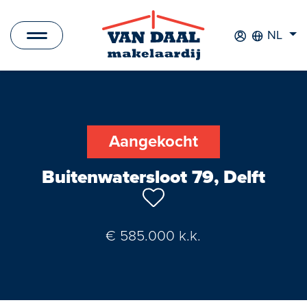
NL
Aanbod
Te koop
Aangekocht
Te huur
Buitenwatersloot 79, Delft
Verkocht
Verhuurd
€ 585.000 k.k.
Nieuwbouwprojecten
Bedrijfsaanbod