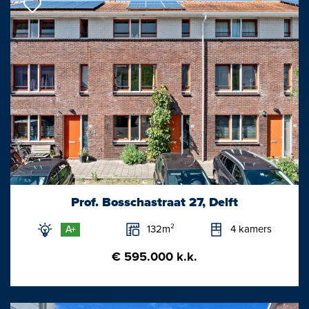
Prof. Bosschastraat 27, Delft
132m²
4 kamers
A+
€ 595.000 k.k.