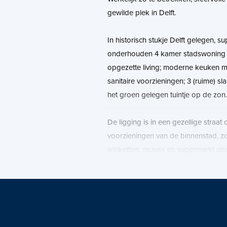
gewilde plek in Delft.
In historisch stukje Delft gelegen, s
onderhouden 4 kamer stadswoning (
opgezette living; moderne keuken 
sanitaire voorzieningen; 3 (ruime) sl
het groen gelegen tuintje op de zon.
De ligging is in een gezellige straat
voorzieningen van de binnenstad, zoa
winkeltjes, musea en supermarkt al
bereikbaarheid van station, openba
uitvalswegen.
Van deze woning is een unieke won
Download op Funda de brochure voo