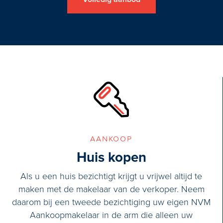
in.
oorslaapkamer met vaste
Uw lokale NVM aankoop-makela
igbad, 2e toilet, spiegelkast
bespaart u tijd, geld en zorgen.
aankoop
Huis kopen
Als u een huis bezichtigt krijgt u vrijwel altijd te
maken met de makelaar van de verkoper. Neem
daarom bij een tweede bezichtiging uw eigen NVM
Aankoopmakelaar in de arm die alleen uw