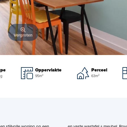
Vergroten
ype
Oppervlakte
Perceel
ng
95m²
63m²
 en stijlvolle woning op een
en vaste wastafel + meubel. Ro