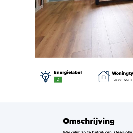
Energielabel
Woningt
D
Tussenwoni
Omschrijving
Werkelijk zo te betrekken, sfeervolle