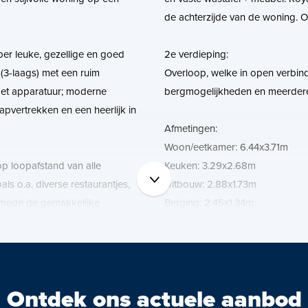
de achterzijde van de woning. O
uper leuke, gezellige en goed
2e verdieping:
3-laags) met een ruim
Overloop, welke in open verbind
met apparatuur; moderne
bergmogelijkheden en meerder
aapvertrekken en een heerlijk in
Afmetingen:
Woon/eetkamer: 6.44x3.71m
 op loopafstand van alle
Keuken: 3.29x2.68m
ls o.a. diverse restaurantjes,
Uitbouw: 2.88x1.73m
smede de gemakkelijke
Berging: 2.45x1.34m
ar vervoer en meerdere
Slaapkamer (voor): 3.45x3.33m
Slaapkamer: (achter): 4.06x3.71
Badkamer: 2.42x1.85m
ingwebsite beschikbaar.
Zolderverdieping: 4.23x3.71m
Ontdek ons actuele aanbod
r de link naar de website waar