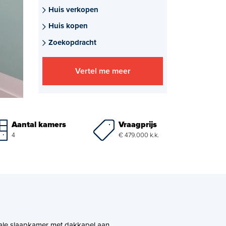
Huis verkopen
Huis kopen
Zoekopdracht
Vertel me meer
Vraagprijs
Aantal kamers
€ 479.000 k.k.
4
yale slaapkamer met dakkapel aan