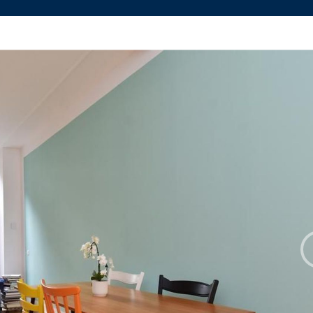
nbod
Contact
svesting
aal
Vestiging Delft
Vestigin
advies
el