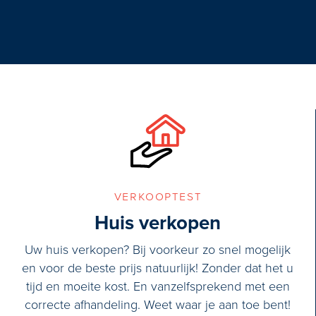
1e verdieping:
Overloop met doorloop een ruime v
kastenwand. Moderne badkamer met l
verkooptest
Huis verkopen
Uw huis verkopen? Bij voorkeur zo snel mogelijk
en voor de beste prijs natuurlijk! Zonder dat het u
tijd en moeite kost. En vanzelfsprekend met een
correcte afhandeling. Weet waar je aan toe bent!