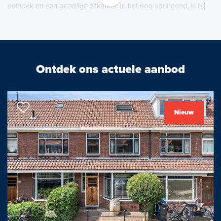
eethoek en een gezellige zitkamer. In het oog springend, is bij
binnenkomst direct het fraaie uitzicht vanuit het unieke
appartement op het water van de Delftse Schie.
Het appartement heeft een eigen vaste parkeerplaats in de
ondergrondse parkeergarage en een extra ruime berging
Ontdek ons actuele aanbod
aldaar.
De entree van het complex is overweldigend en prachtig
onderhouden met videophone, brievenbussen, liften en het
Nieuw
imposante trappenhuis met fraai authentiek glas in lood. Het
complex heeft ook veel extra's te bieden zoals een gezamenlijk
dakterras, gemeenschappelijke fietsbergingen en een grote
binnentuin.
De indeling is als volgt:
Begane grond: