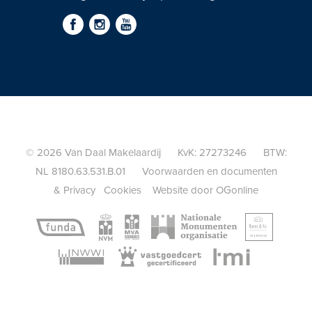
© 2026 Van Daal Makelaardij KvK: 27273246 BTW:
NL 8180.63.531.B.01
Voorwaarden en documenten
&
Privacy
Cookies
Website door OGonline