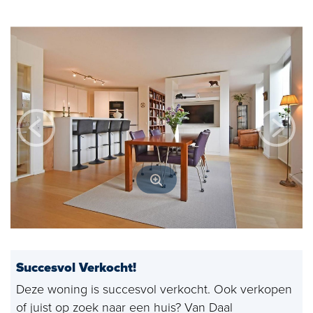
Open huizen
Baerz & Co
Aangekocht
Diensten
Huis verkopen
Huis kopen
Exclusief wonen
Bedrijfshuisvesting
Succesvol Verkocht!
Taxaties
Deze woning is succesvol verkocht. Ook verkopen
Verhuren
of juist op zoek naar een huis? Van Daal