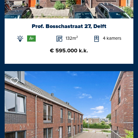
- Woonoppervlakte 142 m2;
- Inhoud circa 485 m3;
- Actieve goed functionerende vereniging van Eigenaren;
Prof. Bosschastraat 27, Delft
- Bijdrage VvE is maandelijks € 347,-- exclusief stookkosten;
132m²
4 kamers
A+
- Openbare laadpaal voor het complex.
€ 595.000 k.k.
Oplevering In overleg;
Huis kopen? Neem uw eigen NVM Aankoopmakelaar mee!
Een NVM Aankoopmakelaar bespaart u tijd, geld en zorgen.