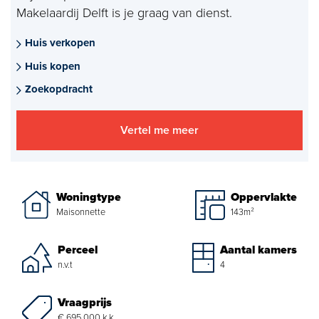
Makelaardij Delft is je graag van dienst.
Aankoopmakelaar nieuwbouw
Huis verkopen
Hypotheekadvies
Huis kopen
Projectadvies
Zoekopdracht
Energielabel
Vertel me meer
Over ons
Ons Team
Woningtype
Oppervlakte
Maisonnette
143m²
Over Van Daal
Perceel
Aantal kamers
Klantbeoordelingen
n.v.t
4
Vacatures
Vraagprijs
€ 695.000 k.k.