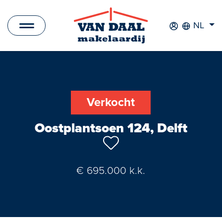
NL
Aanbod
Te koop
Verkocht
Te huur
Oostplantsoen 124, Delft
Verkocht
Verhuurd
€ 695.000 k.k.
Nieuwbouwprojecten
Bedrijfsaanbod