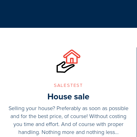
Hoofdingang aan de voorzijde bij d
het complex, gesloten hoofdentree me
3e verdieping.
Indeling appartement op de derde v
Entree appartement, L-vormige gang
salestest
House sale
Selling your house? Preferably as soon as possible
and for the best price, of course! Without costing
you time and effort. And of course with proper
handling. Nothing more and nothing less...