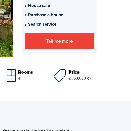
House sale
Purchase a house
Search service
Tell me more
Price
Rooms
€ 750.000 k.k.
4
onteintje, praktische bergkast met de