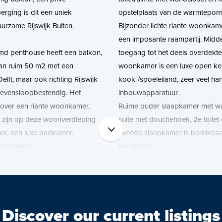
erging is dit een uniek
opstelplaats van de warmtepomp
urzame Rijswijk Buiten.
Bijzonder lichte riante woonka
een imposante raampartij. Midd
d penthouse heeft een balkon,
toegang tot het deels overdekte
van ruim 50 m2 met een
woonkamer is een luxe open ke
elft, maar ook richting Rijswijk
kook-/spoeleiland, zeer veel ha
 levensloopbestendig. Het
inbouwapparatuur.
 over een riante woonkamer,
Ruime ouder slaapkamer met wal
s zijn op deze woonverdieping
suite met douchehoek, 2e toilet
er, een luxe badkamer,
tweede slaapkamer is bereikbaar
ig balkon.
het balkon.
ie dit appartement zo bijzonder
Entresol-etage:
bijvoorbeeld gasten. Ook kan
Via een rechte trap bereikt u de
als hobbyruimte, atelier of
extra ruimte voor bijvoorbeeld 
Discover our current listings
hobbyruimte. Praktische extra 