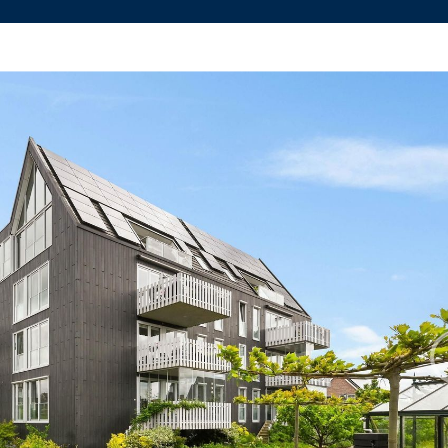
 Listings
Contact
Housing
Daal
Office Delft
Office R
ise