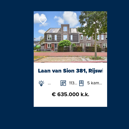
In de onderbouw bevindt zich de pri
parkeergarage en de fietsenberging
Het appartement is gelegen op de de
hoofdgebouw van de Warmoestuin, e
destijds was genaamd Geworteld Won
Rijswijk Buiten in het gebied Sion.
Het project is destijds bij de start v
Laan van Sion 381, Rijswijk
collectief particulier opdrachtgever
Het totale grondgebied meet circa 1
113m²
5 kamers
wensen van de gezamenlijke bewoners
€ 635.000 k.k.
en heeft veel te bieden. Er is een 
voor kinderen van bewoners en een 
Warmoestuin.
De indeling is als volgt: