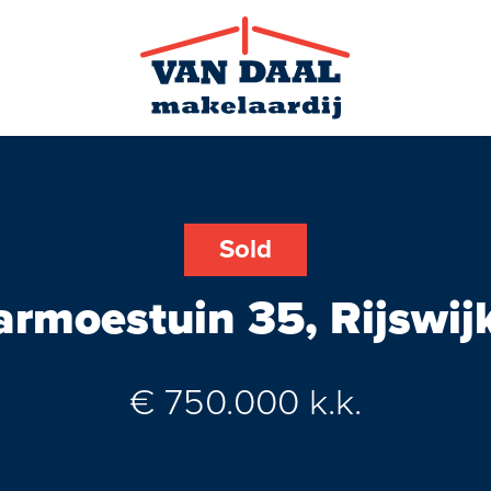
Sold
rmoestuin 35, Rijswij
Search ser
€ 750.000 k.k.
News