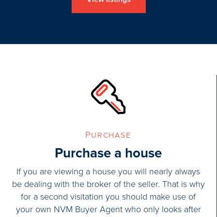
Primera, winkelcentrum In de Bo
e mooi verzorgde voortuin van
A13) en recreatiegebied.
t lift en trappen huis naar de
Interesse in dit schitterende 
Aankoopmakelaar mee !
erdieping:
Een NVM Aankoopmakelaar bespa
 met trap naar de etage, luxe
Purchase
Purchase a house
If you are viewing a house you will nearly always
be dealing with the broker of the seller. That is why
for a second visitation you should make use of
your own NVM Buyer Agent who only looks after