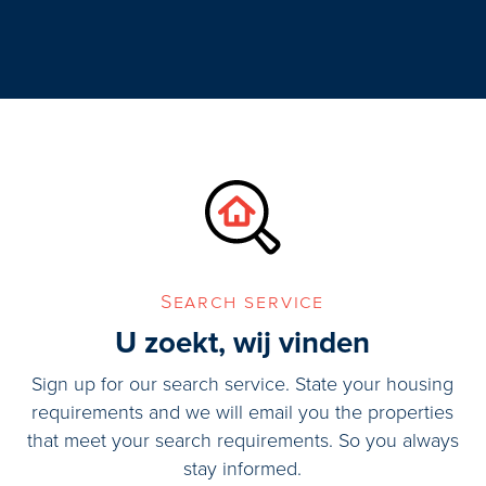
gaard, uitvalswegen (A4, A12 en
appartement? Neem uw eigen NVM
art u tijd, geld en zorgen.
Search service
U zoekt, wij vinden
Sign up for our search service. State your housing
requirements and we will email you the properties
that meet your search requirements. So you always
stay informed.