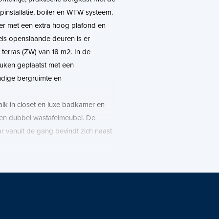
installatie, boiler en WTW systeem.
mer met een extra hoog plafond en
els openslaande deuren is er
 terras (ZW) van 18 m2. In de
uken geplaatst met een
ndige bergruimte en
k in closet en luxe badkamer en
 en dubbel wastafelmeubel. De
 vanuit de gang bevindt zich naast
 entresol-etage. Deze etage biedt
een mooie werkplek, logeerruimte of
keuken voor het schenken van een