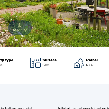
Magnify
ty type
Surface
Parcel
se
128m²
N / A
ig balkon, een privé
toiletruimte met wandcloset en f