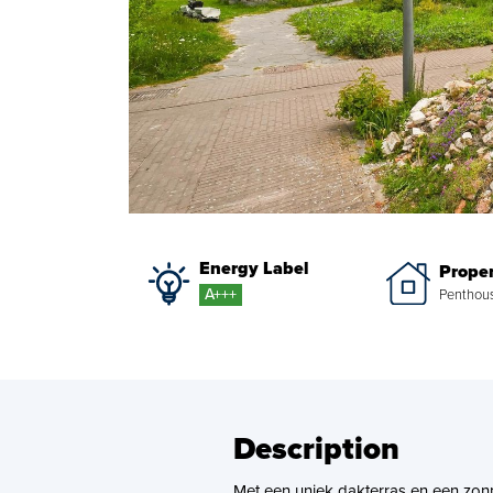
Energy Label
Proper
A+++
Penthou
Description
Met een uniek dakterras en een zonn