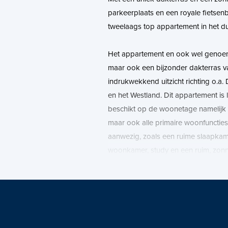
parkeerplaats en een royale fietsenb
tweelaags top appartement in het du
Het appartement en ook wel genoem
maar ook een bijzonder dakterras 
indrukwekkend uitzicht richting o.a. D
en het Westland. Dit appartement is
beschikt op de woonetage namelijk
maar ook alle primaire woonfunctie
aanwezig, zoals een ruime slaapkam
woonkamer, study en een ruim, zonn
In de kap bevindt zich de entresol d
maakt met een vide en ruimte voor 
deze ruimte perfect gebruikt worden 
fitnessruimte.