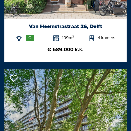
Van Heemstrastraat 26, Delft
109m²
4 kamers
C
€ 689.000 k.k.