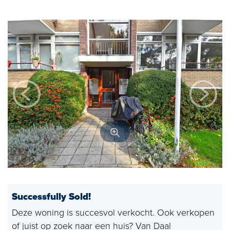
Open house
Baerz & Co
Purchased
Services
Selling
Buying
Exclusive living
Corporate Housing
Successfully Sold!
Appraisals
Deze woning is succesvol verkocht. Ook verkopen
Rental
of juist op zoek naar een huis? Van Daal