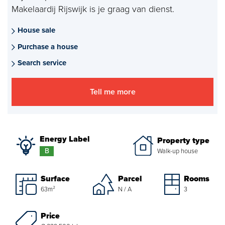
Makelaardij Rijswijk is je graag van dienst.
Mortgages
House sale
project advise
Purchase a house
Energy Label
Search service
About us
Tell me more
Our Team
About Van Daal
Energy Label
Property type
B
Walk-up house
Customer experiences
Surface
Parcel
Rooms
Search service
63m²
N / A
3
Price