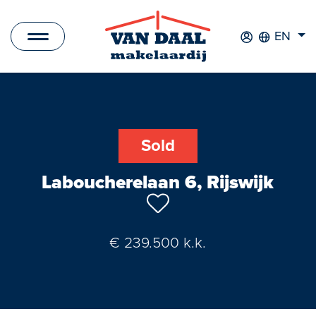
EN
Listings
For sale
Sold
For rent
Laboucherelaan 6, Rijswijk
Sold
Rented
€ 239.500 k.k.
New Development
Commercial Listings