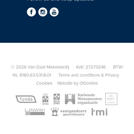
© 2026 Van Daal Makelaardij KvK: 27273246 BTW:
NL 8180.63.531.B.01
Terms and conditions
&
Privacy
Cookies
Website by OGonline