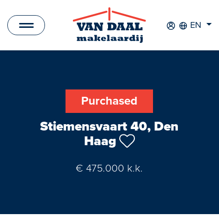
EN
Listings
For sale
Purchased
For rent
Stiemensvaart 40, Den
Sold
Haag
Rented
€ 475.000 k.k.
New Development
Commercial Listings