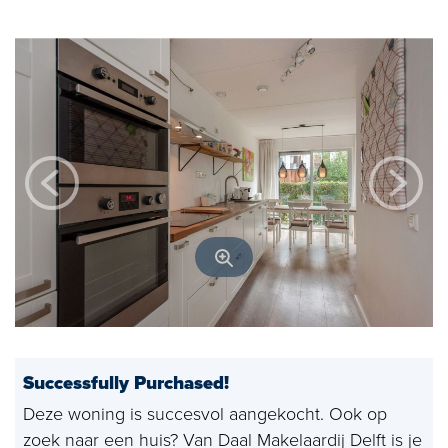
Open house
Baerz & Co
Purchased
Services
Selling
Buying
Exclusive living
Corporate Housing
Successfully Purchased!
Appraisals
Deze woning is succesvol aangekocht. Ook op
Rental
zoek naar een huis? Van Daal Makelaardij Delft is je