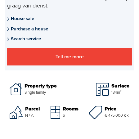
graag van dienst.
Mortgages
House sale
project advise
Purchase a house
Energy Label
Search service
About us
Tell me more
Our Team
About Van Daal
Property type
Surface
Single family
134m²
Customer experiences
Price
Parcel
Rooms
€ 475.000 k.k.
N / A
6
Search service