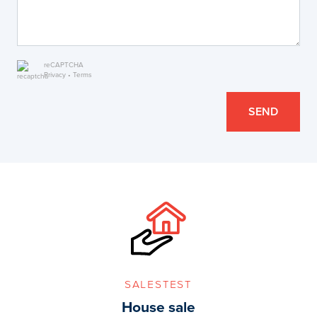
reCAPTCHA
Privacy
•
Terms
SEND
salestest
House sale