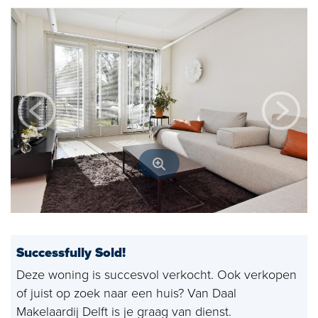
Open house
Baerz & Co
Purchased
Services
Selling
Buying
Exclusive living
Corporate Housing
Successfully Sold!
Appraisals
Deze woning is succesvol verkocht. Ook verkopen
of juist op zoek naar een huis? Van Daal
Rental
Makelaardij Delft is je graag van dienst.