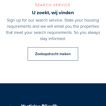
spacious landing. Here, there’s a comfortable room at the rear.
Search service
At the front, there’s a luxurious and spacious bathroom, fitted
U zoekt, wij vinden
with a walk-in shower, bathtub, double washbasin with furniture,
Sign up for our search service. State your housing
second toilet, towel radiator, and floor heating. The big surprise
requirements and we will email you the properties
on this floor is the impressive master bedroom with a large
that meet your search requirements. So you always
dormer window and air conditioning, connected to a walk-in
stay informed.
closet and/or dressing room. This bedroom can easily be
transformed into two bedrooms if needed.
Zoekopdracht maken
On the second floor, you’ll find a spacious landing perfect for a
double workstation, along with two spacious, light-filled
bedrooms. An added bonus is the large attic accessible via a
retractable staircase, offering extra storage opportunities.
The property also boasts a beautifully landscaped front garden
with apple and cherry trees, a large parking space, and access
to the spacious garage. There’s also a passageway via the front
garden to the backyard. Both the rear and front gardens