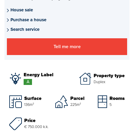
Mortgages
House sale
Purchase a house
project advise
Search service
Energy Label
Tell me more
About us
Our Team
Energy Label
Property type
About Van Daal
A
Duplex
Customer experiences
Surface
Parcel
Rooms
136m²
225m²
5
Search service
Price
€ 750.000 k.k.