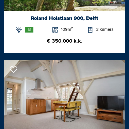
Van deze woning is een unieke woningwebsite beschikbaar.
Download op Funda de brochure voor de link naar de website
Roland Holstlaan 900, Delft
waar je alle gegevens en meer informatie van deze woning kunt
109m²
3 kamers
B
vinden.
€ 350.000 k.k.
Bijzonderheden / kenmerken:
- Vrij uitzicht.
- Veel wooncomfort.
- Gehele begane grondvloer voorzien van een fraaie gietvloer
met vloerverwarming.
- Royale (zadeldak) garage (elektrische deur), toegang zowel via
voor- als achtertuin.
- Uitstekende parkeergelegenheid voor meerdere auto's op
eigen terrein en voor de deur. (gratis)
- Fraaie en ruime achtertuin/steiger aan het water om heerlijk van
de zon te genieten.