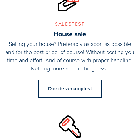
belang en bespaart u tijd, geld en zorgen.
Living by the water in a modern semi-detached house offering
salestest
great living comfort, a detached garage, and a private parking
House sale
space.
Selling your house? Preferably as soon as possible
and for the best price, of course! Without costing you
Located in the highly sought-after and green area of De Bras,
time and effort. And of course with proper handling.
the low-traffic "Biesland" neighborhood, between Nootdorp and
Nothing more and nothing less...
Delft, this sunny and beautifully finished family home is within
walking distance of various nature reserves.
Doe de verkooptest
This well-maintained house features a spacious and creatively
designed, garden-oriented living area, a premium kitchen, four
bedrooms (with the possibility of a fifth), luxurious sanitary
facilities, and a beautifully landscaped, sunny backyard
extending across the full width of the parcel. From the delightful