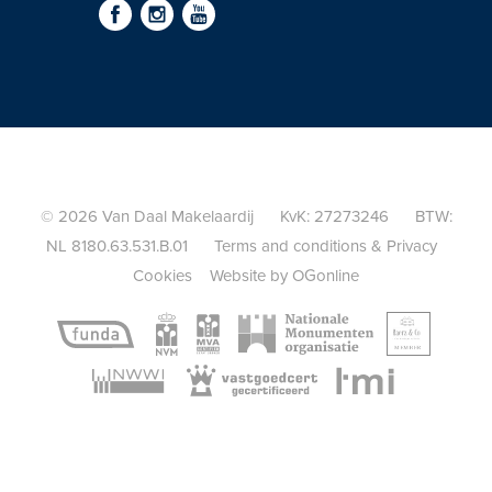
Features / Highlights:
- Unobstructed views.
- High living comfort, ready to move in.
- Entire ground floor fitted with a stylish cast floor and
underfloor heating.
- Spacious (gable roof) garage (electric door) with access from
both the front and rear gardens.
© 2026 Van Daal Makelaardij KvK: 27273246 BTW:
- Excellent parking options for multiple cars on private property
NL 8180.63.531.B.01
Terms and conditions
&
Privacy
and in front of the house (free).
Cookies
Website by OGonline
- Beautiful and spacious backyard/deck by the water for
enjoying the sun.
- Plenty of natural light through large, high windows.
- Fully equipped with wooden frames and double glazing.
- Master suite can easily be divided into two separate bedrooms
(or keep it as a master suite).
- Heating and hot water via district heating.