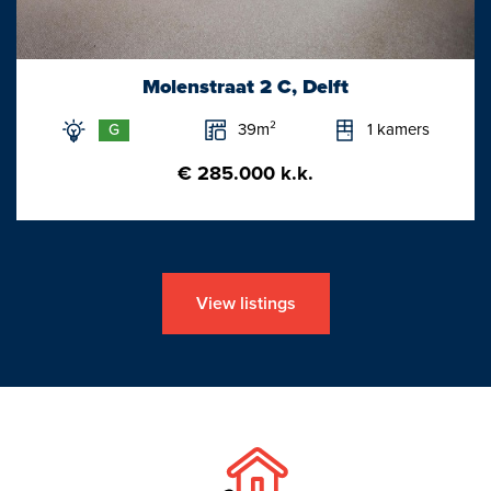
- Heel veel lichtinval middels grote en hoge raampartijen.
- Rondom geheel voorzien van houten kozijnen met dubbele
beglazing.
Molenstraat 2 C, Delft
- Ouderslaapkamer is gemakkelijk op te splitsen in 2 separate
slaapkamers (of keep it the master bedroom).
39m²
1 kamers
G
- Verwarming/warmwater via stadsverwarming.
€ 285.000 k.k.
- Bouwjaar woning 2008.
- Energielabel A. Gelegen op eigen grond. Woonoppervlakte ca.
136m2.
View listings
Oplevering in overleg
Deze informatie is een uitnodiging tot het doen van een bod.
Aan onvolkomenheden in de vermelde gegevens kunnen geen
rechten worden ontleend en opgegeven afmetingen zijn
indicatief. Interesse in dit herenhuis? Schakel uw
aankoopmakelaar in. Uw aankoopmakelaar komt op voor uw