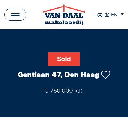
EN
Listings
For sale
Sold
For rent
Gentiaan 47, Den Haag
Sold
€ 750.000 k.k.
Rented
New Development
Commercial Listings