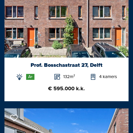
Prof. Bosschastraat 27, Delft
132m²
4 kamers
A+
€ 595.000 k.k.