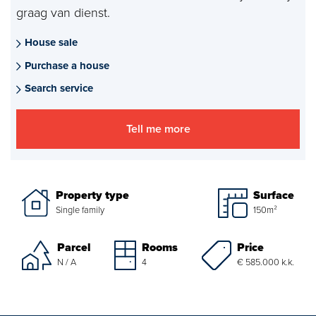
graag van dienst.
Mortgages
House sale
project advise
Purchase a house
Energy Label
Search service
About us
Tell me more
Our Team
About Van Daal
Property type
Surface
Single family
150m²
Customer experiences
Price
Parcel
Rooms
€ 585.000 k.k.
N / A
4
Search service