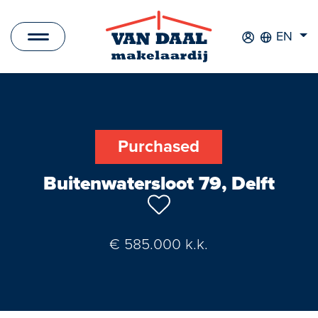
EN
Listings
For sale
Purchased
For rent
Buitenwatersloot 79, Delft
Sold
Rented
€ 585.000 k.k.
New Development
Commercial Listings