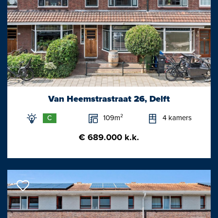
Van Heemstrastraat 26, Delft
109m²
4 kamers
C
€ 689.000 k.k.