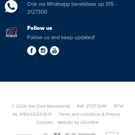
Ook via Whatsapp bereikbaar op 015 -
2127300
Follow us
Follow us and keep updated!
© 2026 Van Daal Makelaardij KvK: 27273246 BTW:
NL 8180.63.531.B.01
Terms and conditions
&
Privacy
Cookies
Website by OGonline