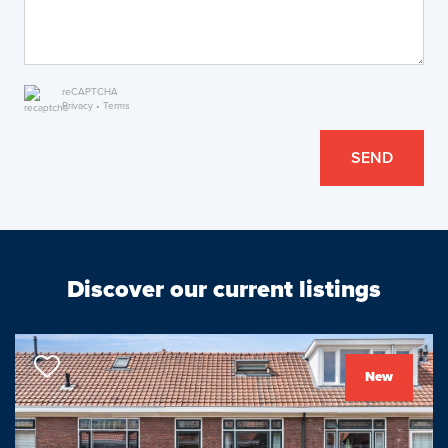
reCAPTCHA
Privacy
•
Terms
SEND
Discover our current listings
New