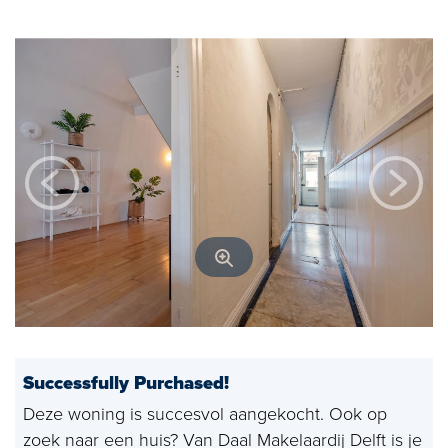
Open house
Baerz & Co
Purchased
Services
Selling
Buying
Exclusive living
Corporate Housing
Successfully Purchased!
Appraisals
Deze woning is succesvol aangekocht. Ook op
Rental
zoek naar een huis? Van Daal Makelaardij Delft is je