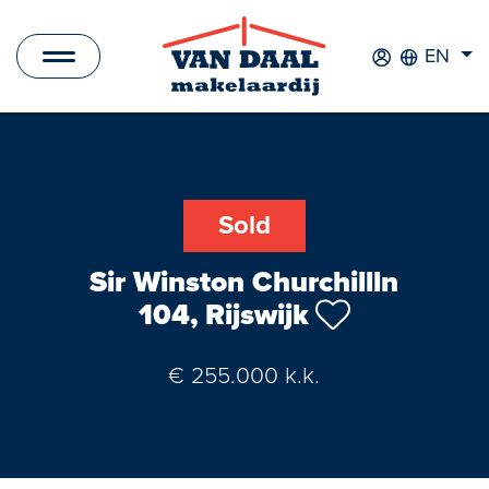
EN
Listings
For sale
Sold
For rent
Sir Winston Churchillln
Sold
104, Rijswijk
Rented
€ 255.000 k.k.
New Development
Commercial Listings