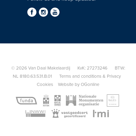
© 2026 Van Daal Makelaardij KvK: 27273246 BTW:
NL 8180.63.531.B.01
Terms and conditions
&
Privacy
Cookies
Website by OGonline