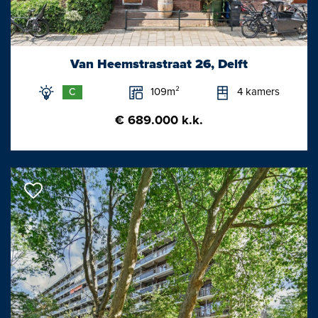
- Gezien het bouwjaar zal er een materialen- en
ouderdomsclausule in de
koopovereenkomst worden opgenomen;
Van Heemstrastraat 26, Delft
- Oplevering half/ eind oktober.
109m²
4 kamers
C
Interesse in deze woning? Schakel uw eigen aankoopmakelaar
€ 689.000 k.k.
in.
Uw aankoopmakelaar komt op voor uw belang en bespaart u
tijd, geld en zorgen.