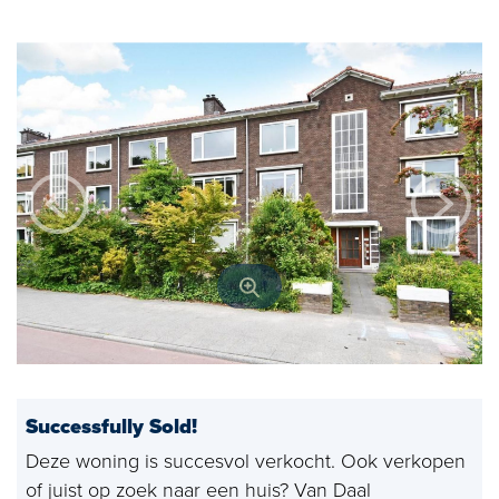
Open house
Baerz & Co
Purchased
Services
Selling
Buying
Exclusive living
Corporate Housing
Successfully Sold!
Appraisals
Deze woning is succesvol verkocht. Ook verkopen
Rental
of juist op zoek naar een huis? Van Daal