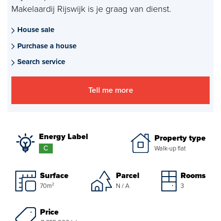
Makelaardij Rijswijk is je graag van dienst.
Mortgages
House sale
project advise
Purchase a house
Energy Label
Search service
About us
Tell me more
Our Team
About Van Daal
Energy Label
Property type
C
Walk-up flat
Customer experiences
Surface
Parcel
Rooms
Search service
70m²
N / A
3
Price