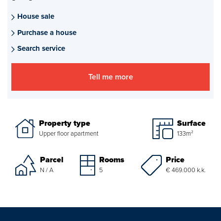
Mortgages
House sale
Purchase a house
project advise
Search service
Energy Label
Tell me more
About us
Our Team
Property type
Surface
About Van Daal
Upper floor apartment
133m²
Customer experiences
Price
Parcel
Rooms
€ 469.000 k.k.
N / A
5
Search service