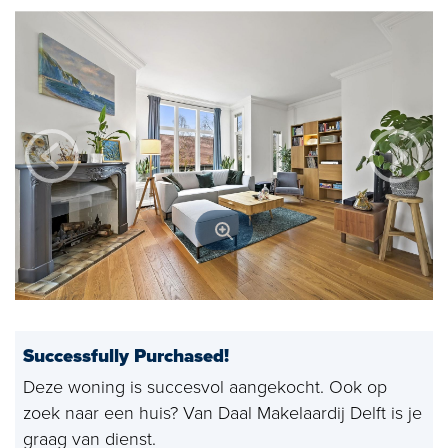
Open house
Baerz & Co
Purchased
Services
Selling
Buying
Exclusive living
Corporate Housing
Successfully Purchased!
Appraisals
Deze woning is succesvol aangekocht. Ook op
zoek naar een huis? Van Daal Makelaardij Delft is je
Rental
graag van dienst.