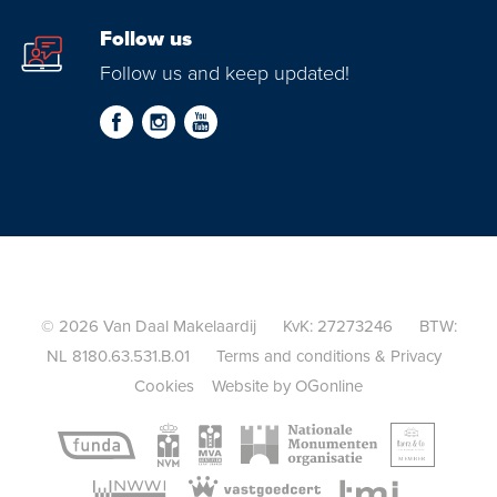
Follow us
Follow us and keep updated!
© 2026 Van Daal Makelaardij KvK: 27273246 BTW:
NL 8180.63.531.B.01
Terms and conditions
&
Privacy
Cookies
Website by OGonline