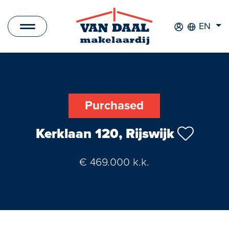
EN
Listings
For sale
Purchased
For rent
Kerklaan 120, Rijswijk
Sold
€ 469.000 k.k.
Rented
New Development
Commercial Listings