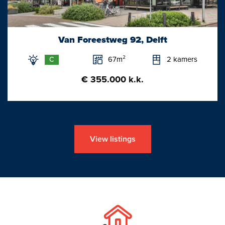
Van Foreestweg 92, Delft
67m²
2 kamers
C
€ 355.000 k.k.
View listings