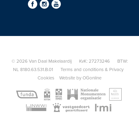
© 2026 Van Daal Makelaardij KvK: 27273246 BTW:
NL 8180.63.531.B.01
Terms and conditions
&
Privacy
Cookies
Website by OGonline