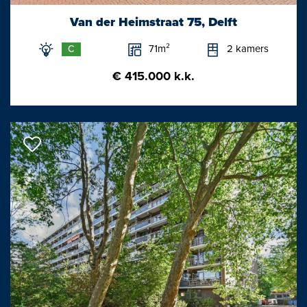
een riante en zeer fraai aangelegde, zonnige achtertuin.
Van der Heimstraat 75, Delft
Van deze woning is een unieke woningwebsite beschikbaar.
71m²
2 kamers
C
Download op Funda de brochure voor de link naar de website
waar je alle gegevens en meer informatie van deze woning kunt
€ 415.000 k.k.
vinden.
Afmetingen:
Woonkamer: 5.32x3.39m
Eetkamer: 5.76x3.36m
Keuken: 3.41x1.71m
Achterslaapkamer: 4.50x2.30m
Voorslaapkamer: 3.67x3.06/2.31m
Badkamer: 2.72x2.03m
Achtertuin: 13.26x8.00m
Bijzonderheden / kenmerken: