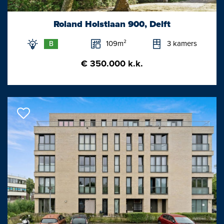
- Zeer comfortabel, sfeervolle en lichte parterrewoning op een
gewilde plek.
Roland Holstlaan 900, Delft
- Veel stijldetails (o.a. suite, glas-in-lood, deuren, schouwen) nog
109m²
3 kamers
B
aanwezig.
- Rondom geheel voorzien van houten kozijnen met dubbele
€ 350.000 k.k.
beglazing.
- Aktieve VVE met een bijdrage van ca. € 50,-- per maand.
- Verwarming/warmwater middels CV-combiketel (ATAG E),
bouwjaar 2014.
- Materialen-, ouderdoms- en niet-bewonersclausules worden
opgenomen.
- Energielabel C. Gelegen op eigen grond. Woonoppervlakte ca.
83m2.
Oplevering in overleg
Interesse in deze woning? Schakel uw eigen aankoopmakelaar