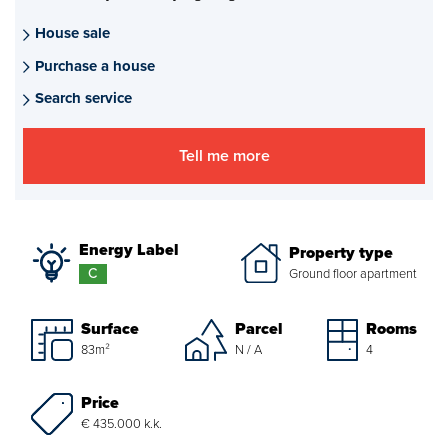
Mortgages
House sale
Purchase a house
project advise
Search service
Energy Label
Tell me more
About us
Our Team
Energy Label
Property type
About Van Daal
C
Ground floor apartment
Customer experiences
Surface
Parcel
Rooms
83m²
N / A
4
Search service
Price
€ 435.000 k.k.