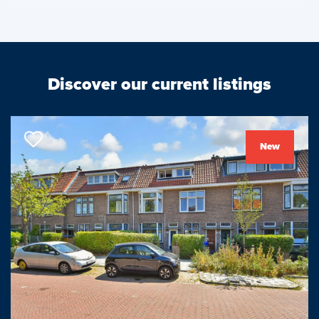
buurt, evenals diverse buurtwinkels, station, basisscholen,
zwembad en uitvalswegen.
De indeling is als volgt:
Discover our current listings
Entree woning met vestibule, gang en gemoderniseerde
toiletruimte (duoblok). Royale voorslaapkamer. Moderne keuken
met veel werk- en bergruimte en inbouw-apparatuur, zoals:
New
afzuigkap, kookplaat, koelkast, vriezer, opstelplaats CV-ketel en
(mede) toegang tot de achtertuin. Ruime slaapkamer aan de
achterzijde. Ruim opgezette en gemoderniseerde badkamer met
douchegelegenheid, ligbad, vaste wastafel en opstelplaats
wasmachine.
Super lichte, ruime en gezellige woon/eetkamer en suite met
erker, vaste inbouwkasten en doorloop (middels schuifpui) naar