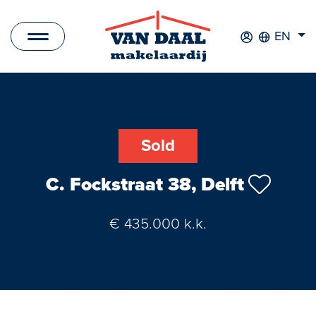
EN
Listings
For sale
Sold
For rent
C. Fockstraat 38, Delft
Sold
€ 435.000 k.k.
Rented
New Development
Commercial Listings