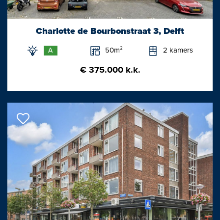
in.
Uw aankoopmakelaar komt op voor uw belang en bespaart u
Charlotte de Bourbonstraat 3, Delft
tijd, geld en zorgen.
50m²
2 kamers
A
€ 375.000 k.k.