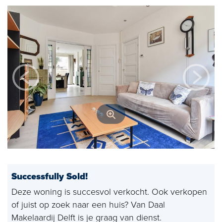
Open house
Baerz & Co
Purchased
Services
Selling
Buying
Exclusive living
Corporate Housing
Successfully Sold!
Appraisals
Deze woning is succesvol verkocht. Ook verkopen
of juist op zoek naar een huis? Van Daal
Rental
Makelaardij Delft is je graag van dienst.