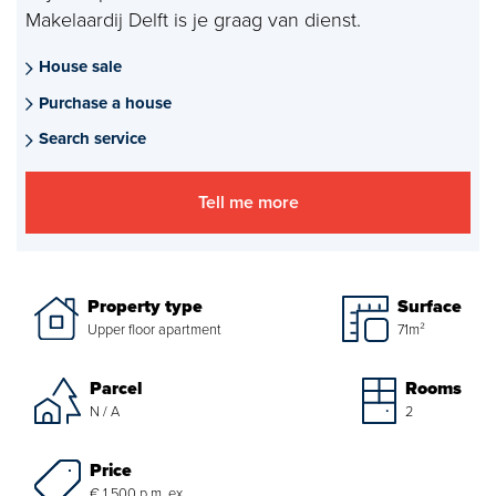
Makelaardij Delft is je graag van dienst.
Mortgages
House sale
project advise
Purchase a house
Energy Label
Search service
About us
Tell me more
Our Team
About Van Daal
Property type
Surface
Upper floor apartment
71m²
Customer experiences
Parcel
Rooms
N / A
2
Search service
Price
€ 1.500 p.m. ex.