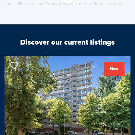
café's. Het gezellige Doelenplein is om de hoek en je wandelt
via de Doelentuin naar de Schie of het Delftse Hout.
De haltes van de tramlijn zijn 10 minuten lopen en het station een
kwartier. Snelle aanrijroute naar de verbindingswegen en
voldoende parkeergelegenheid met vergunning in de buurt.
Discover our current listings
Huurprijs € 1.500,-- per maand
Gemeubileerd, gestoffeerd, gas/water/elektra en internet: €
250,-- per maand
New
Woonoppervlakte: 71 m2
Geen bemiddelingskosten voor huurder
Per direct beschikbaar
INDELING
Entree, hal met trap naar 1e etage