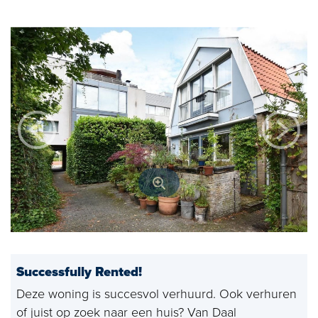
Open house
Baerz & Co
Purchased
Services
Selling
Buying
Exclusive living
Corporate Housing
Successfully Rented!
Appraisals
Deze woning is succesvol verhuurd. Ook verhuren
Rental
of juist op zoek naar een huis? Van Daal