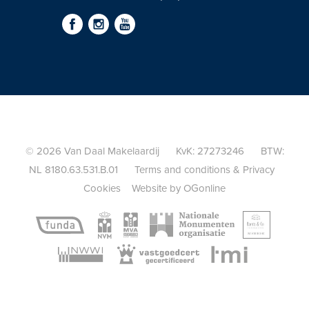
© 2026 Van Daal Makelaardij KvK: 27273246 BTW:
NL 8180.63.531.B.01
Terms and conditions
&
Privacy
Cookies
Website by OGonline