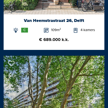
Met een korte wandeling is vanuit de binnenstad het
recreatiegebied ‘De Delftse Hout’ bereikbaar en op de ‘Delftse
Schie’ is er volop waterrecreatie mogelijk.
Van Heemstrastraat 26, Delft
Het station van Delft en de tramhaltes van lijn 1 en 19 zijn binnen
109m²
4 kamers
C
enkele minuten wandelen te bereiken.
€ 689.000 k.k.
LIGGING DELFT IN DE OMGEVING
Delft is zeer centraal en goed bereikbaar gelegen in de
Randstad, nabij de uitvalswegen A4 en A13. Per auto naar
Rotterdam 20 minuten, Den Haag 15 minuten, Utrecht 45
minuten en Amsterdam 50 minuten. Luchthaven Schiphol is
binnen 40 minuten bereikbaar en luchthaven Rotterdam-Den
Haag in een kwartier. De TU Delft en de bedrijvenparken van
Delft en Rijswijk zijn op fietsafstand.
Met de trein zijn de steden Rotterdam en Den Haag vanaf
station Delft binnen 15 minuten bereikbaar. Tramlijn 1 gaat via