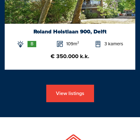
Rijswijk, Den Haag Centrum naar Scheveningen-strand en
tramlijn 19 via Ypenburg, Leidschenveen naar
Leidschendam/Leidschenhage.
Roland Holstlaan 900, Delft
109m²
3 kamers
B
€ 350.000 k.k.
View listings