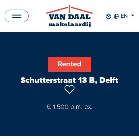
EN
Listings
For sale
Rented
For rent
Schutterstraat 13 B, Delft
Sold
Rented
€ 1.500 p.m. ex.
New Development
Commercial Listings