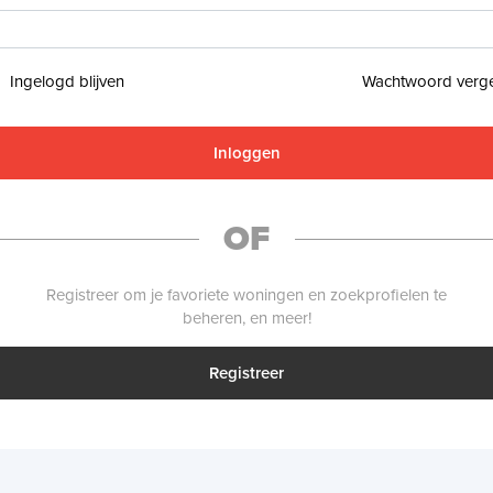
Ingelogd blijven
Wachtwoord verg
Inloggen
OF
Registreer om je favoriete woningen en zoekprofielen te
beheren, en meer!
Registreer