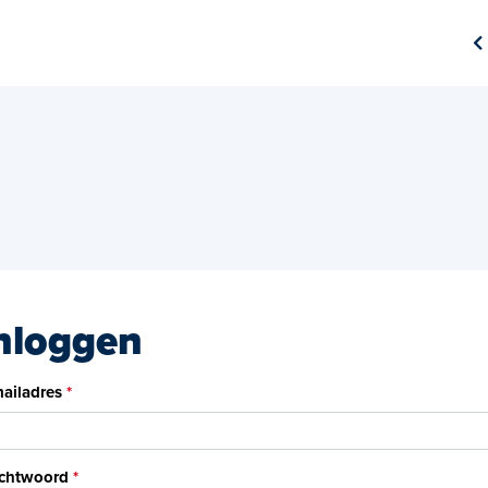
nloggen
ailadres
chtwoord