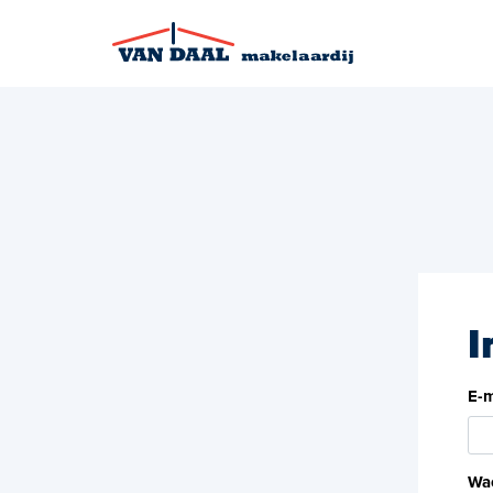
I
E-m
Wa