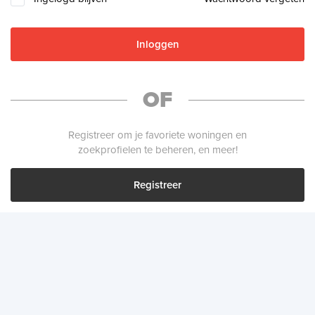
Inloggen
OF
Registreer om je favoriete woningen en
zoekprofielen te beheren, en meer!
Registreer