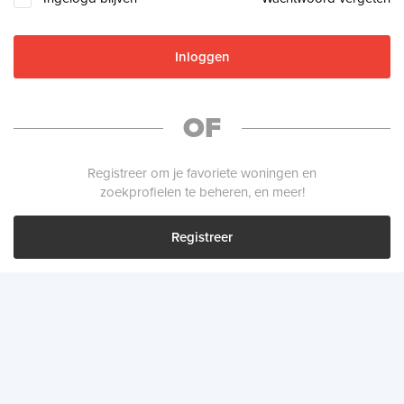
Inloggen
OF
Registreer om je favoriete woningen en
zoekprofielen te beheren, en meer!
Registreer