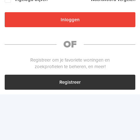
Inloggen
OF
Registreer om je favoriete woningen en
zoekprofielen te beheren, en meer!
Registreer