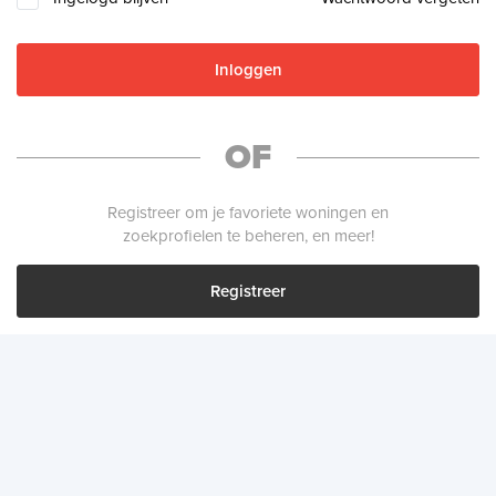
Inloggen
OF
Registreer om je favoriete woningen en
zoekprofielen te beheren, en meer!
Registreer