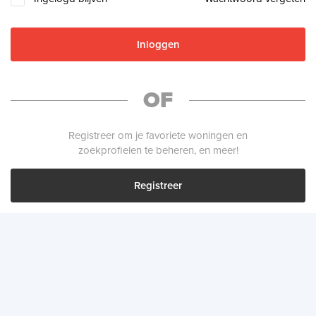
Inloggen
OF
Registreer om je favoriete woningen en
zoekprofielen te beheren, en meer!
Registreer