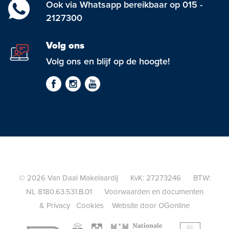
Ook via Whatsapp bereikbaar op 015 -
2127300
Volg ons
Volg ons en blijf op de hoogte!
© 2026 Van Daal Makelaardij KvK: 27273246 BTW:
NL 8180.63.531.B.01
Voorwaarden en documenten
&
Privacy
Cookies
Website door OGonline