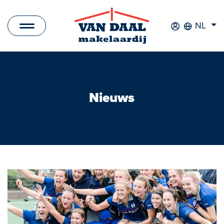
NL
Aanbod
Te koop
Nieuws
Te huur
Verkocht
Verhuurd
Nieuwbouwprojecten
Bedrijfsaanbod