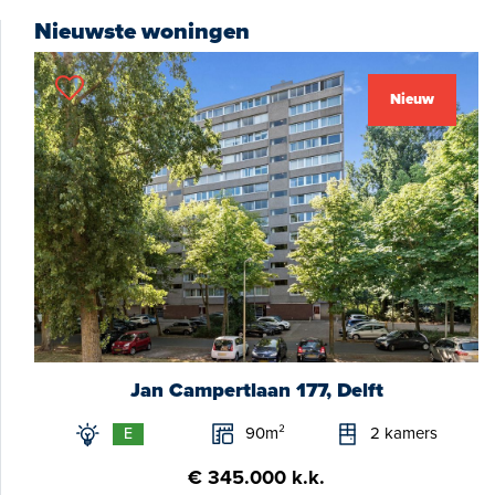
Nieuwste woningen
Nieuw
Jan Campertlaan 177, Delft
90m²
2 kamers
E
€ 345.000 k.k.