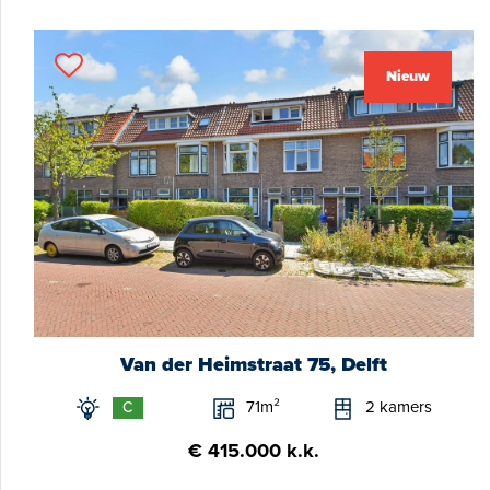
Nieuw
Van der Heimstraat 75, Delft
71m²
2 kamers
C
€ 415.000 k.k.