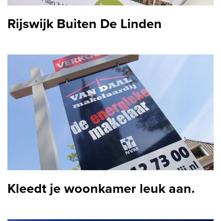
Aankoopmakelaar nieuwbouw
Rijswijk Buiten De Linden
Hypotheekadvies
Projectadvies
Energielabel
Over ons
Ons Team
Over Van Daal
Klantbeoordelingen
Kleedt je woonkamer leuk aan.
Vacatures