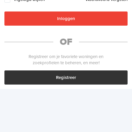
Inloggen
OF
Registreer om je favoriete woningen en
zoekprofielen te beheren, en meer!
Registreer